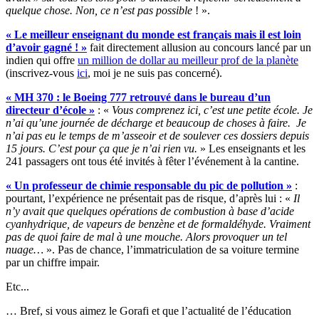
quelque chose. Non, ce n’est pas possible
! ».
« Le meilleur enseignant du monde est français mais il est loin
d’avoir gagné ! »
fait directement allusion au concours lancé par un
indien qui offre
un million de dollar au meilleur prof de la planète
(inscrivez-vous
ici
, moi je ne suis pas concerné).
« MH 370 : le Boeing 777 retrouvé dans le bureau d’un
directeur d’école »
: «
Vous comprenez ici, c’est une petite école. Je
n’ai qu’une journée de décharge et beaucoup de choses à faire. Je
n’ai pas eu le temps de m’asseoir et de soulever ces dossiers depuis
15 jours. C’est pour ça que je n’ai rien vu.
» Les enseignants et les
241 passagers ont tous été invités à fêter l’événement à la cantine.
« Un professeur de chimie responsable du pic de pollution »
:
pourtant, l’expérience ne présentait pas de risque, d’après lui : «
Il
n’y avait que quelques opérations de combustion à base d’acide
cyanhydrique, de vapeurs de benzène et de formaldéhyde. Vraiment
pas de quoi faire de mal à une mouche. Alors provoquer un tel
nuage…
». Pas de chance, l’immatriculation de sa voiture termine
par un chiffre impair.
Etc...
… Bref, si vous aimez le Gorafi et que l’actualité de l’éducation