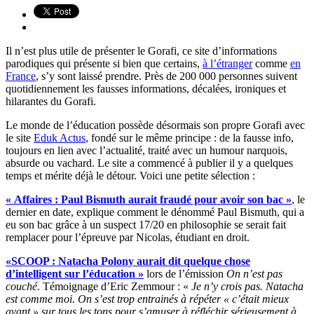
Il n’est plus utile de présenter le Gorafi, ce site d’informations
parodiques qui présente si bien que certains,
à l’étranger
comme
en
France
, s’y sont laissé prendre. Près de 200 000 personnes suivent
quotidiennement les fausses informations, décalées, ironiques et
hilarantes du Gorafi.
Le monde de l’éducation possède désormais son propre Gorafi avec
le site
Eduk Actus
, fondé sur le même principe : de la fausse info,
toujours en lien avec l’actualité, traité avec un humour narquois,
absurde ou vachard. Le site a commencé à publier il y a quelques
temps et mérite déjà le détour. Voici une petite sélection :
« Affaires : Paul Bismuth aurait fraudé pour avoir son bac »
, le
dernier en date, explique comment le dénommé Paul Bismuth, qui a
eu son bac grâce à un suspect 17/20 en philosophie se serait fait
remplacer pour l’épreuve par Nicolas, étudiant en droit.
«SCOOP : Natacha Polony aurait dit quelque chose
d’intelligent sur l’éducation »
lors de l’émission
On n’est pas
couché
. Témoignage d’Eric Zemmour : «
Je n’y crois pas. Natacha
est comme moi. On s’est trop entrainés à répéter « c’était mieux
avant » sur tous les tons pour s’amuser à réfléchir sérieusement à