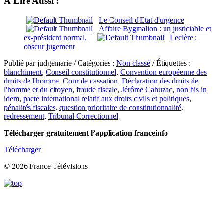
À Lire Aussi :
Le Conseil d'Etat d'urgence
Affaire Bygmalion : un justiciable et
ex-président normal.
Leclère :
obscur jugement
Publié par judgemarie / Catégories :
Non classé
/ Étiquettes :
blanchiment
,
Conseil constitutionnel
,
Convention européenne des
droits de l'homme
,
Cour de cassation
,
Déclaration des droits de
l'homme et du citoyen
,
fraude fiscale
,
Jérôme Cahuzac
,
non bis in
idem
,
pacte international relatif aux droits civils et politiques
,
pénalités fiscales
,
question prioritaire de constitutionnalité
,
redressement
,
Tribunal Correctionnel
Télécharger gratuitement l’application franceinfo
Télécharger
© 2026 France Télévisions