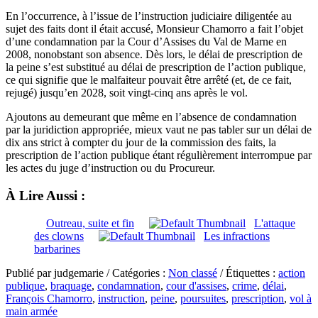
En l’occurrence, à l’issue de l’instruction judiciaire diligentée au
sujet des faits dont il était accusé, Monsieur Chamorro a fait l’objet
d’une condamnation par la Cour d’Assises du Val de Marne en
2008, nonobstant son absence. Dès lors, le délai de prescription de
la peine s’est substitué au délai de prescription de l’action publique,
ce qui signifie que le malfaiteur pouvait être arrêté (et, de ce fait,
rejugé) jusqu’en 2028, soit vingt-cinq ans après le vol.
Ajoutons au demeurant que même en l’absence de condamnation
par la juridiction appropriée, mieux vaut ne pas tabler sur un délai de
dix ans strict à compter du jour de la commission des faits, la
prescription de l’action publique étant régulièrement interrompue par
les actes du juge d’instruction ou du Procureur.
À Lire Aussi :
Outreau, suite et fin
L'attaque
des clowns
Les infractions
barbarines
Publié par judgemarie / Catégories :
Non classé
/ Étiquettes :
action
publique
,
braquage
,
condamnation
,
cour d'assises
,
crime
,
délai
,
François Chamorro
,
instruction
,
peine
,
poursuites
,
prescription
,
vol à
main armée