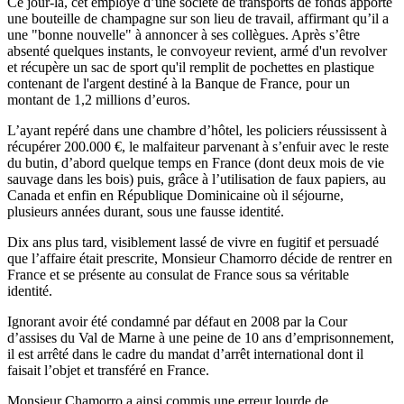
Ce jour-là, cet employé d’une société de transports de fonds apporte
une bouteille de champagne sur son lieu de travail, affirmant qu’il a
une "bonne nouvelle" à annoncer à ses collègues. Après s’être
absenté quelques instants, le convoyeur revient, armé d'un revolver
et récupère un sac de sport qu'il remplit de pochettes en plastique
contenant de l'argent destiné à la Banque de France, pour un
montant de 1,2 millions d’euros.
L’ayant repéré dans une chambre d’hôtel, les policiers réussissent à
récupérer 200.000 €, le malfaiteur parvenant à s’enfuir avec le reste
du butin, d’abord quelque temps en France (dont deux mois de vie
sauvage dans les bois) puis, grâce à l’utilisation de faux papiers, au
Canada et enfin en République Dominicaine où il séjourne,
plusieurs années durant, sous une fausse identité.
Dix ans plus tard, visiblement lassé de vivre en fugitif et persuadé
que l’affaire était prescrite, Monsieur Chamorro décide de rentrer en
France et se présente au consulat de France sous sa véritable
identité.
Ignorant avoir été condamné par défaut en 2008 par la Cour
d’assises du Val de Marne à une peine de 10 ans d’emprisonnement,
il est arrêté dans le cadre du mandat d’arrêt international dont il
faisait l’objet et transféré en France.
Monsieur Chamorro a ainsi commis une erreur lourde de