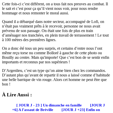
Cette fois-ci c’est différent, on a tous fait nos preuves au combat. Il
le sait et c’est pour ça qu’il vient nous voir, pour nous rendre
hommage et nous remonter le moral aussi.
Quand il a débarqué dans notre secteur, accompagné de Lofi, on
n’était pas vraiment prêts à le recevoir, personne ne nous avait
prévenu de son passage. On était une fois de plus en train
d’aménager nos tranchées, en plein travail de terrassement ! Le tout
à 100 mètres des premières lignes.
On a donc été tous un peu surpris, et certains d’entre nous l’ont
même reçu torse nu comme Bolloré à gauche de cette photo ou
Bouilly au centre. Mais qu'importe! Que c’est bon de se sentir enfin
importants et reconnus par nos supérieurs !
D’Argenlieu, c’est un type qu’on aime bien chez les commandos.
D’autant plus qu’avant de repartir il nous a laissé comme d’habitude
une belle barrique de vin rouge. Alors cet homme ne peut être que
bon !
À Lire Aussi :
[ JOUR J - 23 ] Un dimanche en famille
[JOUR J
+6] A l’assaut de Bréville
[JOUR J +23] Enfin on