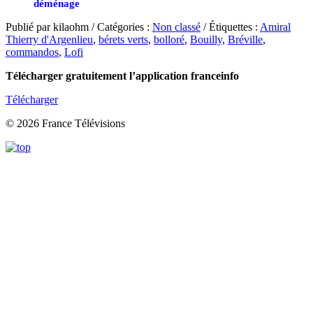
déménage
Publié par kilaohm / Catégories :
Non classé
/ Étiquettes :
Amiral
Thierry d'Argenlieu
,
bérets verts
,
bolloré
,
Bouilly
,
Bréville
,
commandos
,
Lofi
Télécharger gratuitement l’application franceinfo
Télécharger
© 2026 France Télévisions