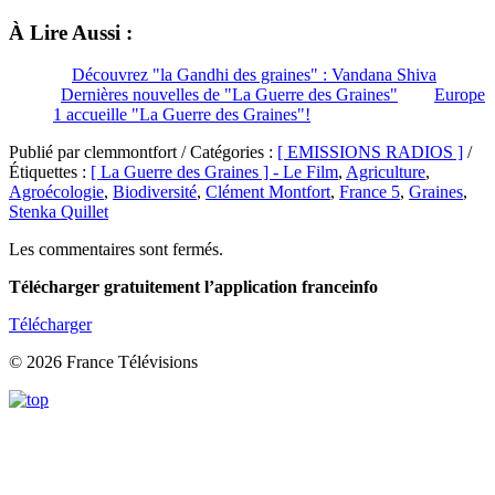
À Lire Aussi :
Découvrez "la Gandhi des graines" : Vandana Shiva
Dernières nouvelles de "La Guerre des Graines"
Europe
1 accueille "La Guerre des Graines"!
Publié par clemmontfort / Catégories :
[ EMISSIONS RADIOS ]
/
Étiquettes :
[ La Guerre des Graines ] - Le Film
,
Agriculture
,
Agroécologie
,
Biodiversité
,
Clément Montfort
,
France 5
,
Graines
,
Stenka Quillet
Les commentaires sont fermés.
Télécharger gratuitement l’application franceinfo
Télécharger
© 2026 France Télévisions