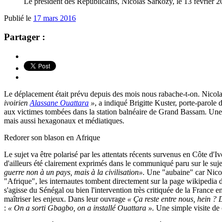
Le président des Républicains, Nicolas Sarkozy, le 13 fév
Publié le
17 mars 2016
Partager :
Le déplacement était prévu depuis des mois nous rabache-t-on. Nicola
ivoirien
Alassane Ouattara
»
, a indiqué Brigitte Kuster, porte-parol
aux victimes tombées dans la station balnéaire de
Grand Bassam
. Une
mais aussi hexagonaux et médiatiques.
Redorer son blason en Afrique
Le sujet va être polarisé par les attentats récents survenus en Côte d'I
d'ailleurs été clairement exprimés dans le communiqué paru sur le suje
guerre non à un pays, mais à la civilisation».
Une "aubaine" car Nicol
"Afrique", les internautes tombent directement sur la page wikipedia
s'agisse du Sénégal ou bien l'intervention très critiquée de la France 
maîtriser les enjeux. Dans leur ouvrage
« Ça reste entre nous, hein ?
:
« On a sorti Gbagbo, on a installé Ouattara ».
Une simple visite de 