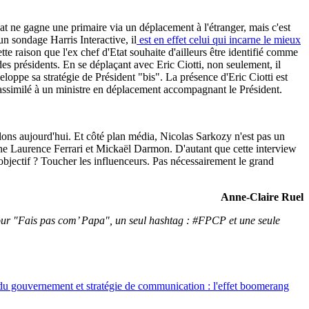
dat ne gagne une primaire via un déplacement à l'étranger, mais c'est
n sondage Harris Interactive, il
est en effet celui qui incarne le mieux
tte raison que l'ex chef d'Etat souhaite d'ailleurs être identifié comme
 des présidents. En se déplaçant avec Eric Ciotti, non seulement, il
loppe sa stratégie de Président "bis". La présence d'Eric Ciotti est
oit assimilé à un ministre en déplacement accompagnant le Président.
lons aujourd'hui. Et côté plan média, Nicolas Sarkozy n'est pas un
îne Laurence Ferrari et Mickaël Darmon. D'autant que cette interview
bjectif ? Toucher les influenceurs. Pas nécessairement le grand
Anne-Claire Ruel
 Pour "Fais pas com’ Papa", un seul hashtag : #FPCP et une seule
u gouvernement et stratégie de communication : l'effet boomerang