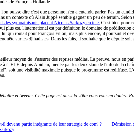
bandes de François Hollande
 l'on puisse dire c'est que personne n'en a entendu parler. Pas un candi
ans un contexte où Alain Juppé semble gagner un peu de terrain. Selon u
uls les sympathisants placent Nicolas Sarkozy en tête.
C'est bien pour ce
Qui plus est, l'international est par définition le domaine de prédilection
 qui roulait pour François Fillon, mais plus encore, il poursuit et déve
’enquête sur les djihadistes. Dans les faits, il souhaite que le député s
meilleur moyen de s'assurer des reprises médias. La preuve, nous en par
ée à
iTELE depuis Abidjan, menée par les deux stars de l'info de la cha
", soit une visibilité maximale puisque le programme est rediffusé. L'o
eau.
ébattre et tweeter. Cette page est aussi la vôtre vous vous en doutez.
il devenu partie intégrante de leur stratégie de com' ?
Démission d
 Sarkozy