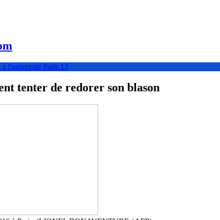
com
à l'université Paris 13
nt tenter de redorer son blason