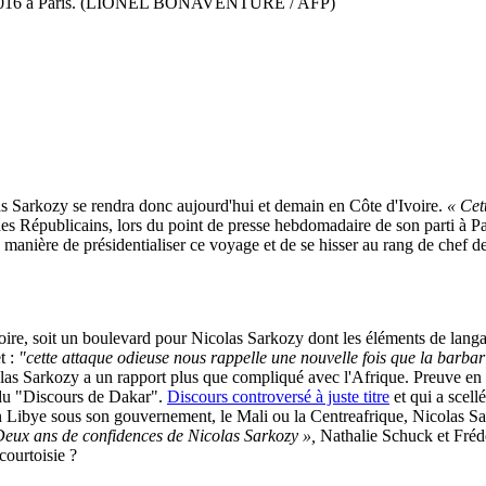
rier 2016 à Paris. (LIONEL BONAVENTURE / AFP)
s Sarkozy se rendra donc aujourd'hui et demain en Côte d'Ivoire.
« Cett
e des Républicains, lors du point de presse hebdomadaire de son parti à
 manière de présidentialiser ce voyage et de se hisser au rang de chef de
voire, soit un boulevard pour Nicolas Sarkozy dont les éléments de langage
t :
"cette attaque odieuse nous rappelle une nouvelle fois que la barbar
as Sarkozy a un rapport plus que compliqué avec l'Afrique. Preuve en es
 du "Discours de Dakar".
Discours controversé à juste titre
et qui a scel
en Libye sous son gouvernement, le Mali ou la Centreafrique, Nicolas Sar
 Deux ans de confidences de Nicolas Sarkozy »,
Nathalie Schuck et Frédér
courtoisie ?