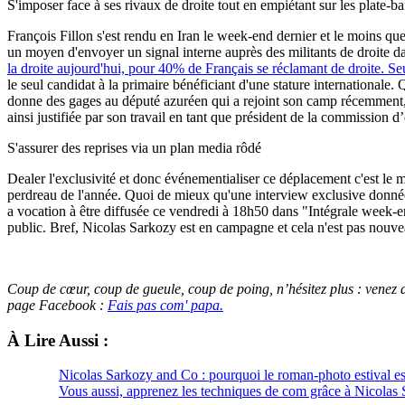
S'imposer face à ses rivaux de droite tout en empiétant sur les plate-
François Fillon s'est rendu en Iran le week-end dernier et le moins que
un moyen d'envoyer un signal interne auprès des militants de droite d
la droite aujourd'hui, pour 40% de Français se réclamant de droite. Se
le seul candidat à la primaire bénéficiant d'une stature internationale. 
donne des gages au député azuréen qui a rejoint son camp récemment, lui
ainsi justifiée par son travail en tant que président de la commission d
S'assurer des reprises via un plan media rôdé
Dealer l'exclusivité et donc événementialiser ce déplacement c'est le 
perdreau de l'année. Quoi de mieux qu'une interview exclusive donn
a vocation à être diffusée
ce vendredi à 18h50 dans "Intégrale week-end
public. Bref, Nicolas Sarkozy est en campagne et cela n'est pas nouv
Coup de cœur, coup de gueule, coup de poing, n’hésitez plus :
venez
d
page Facebook :
Fais pas com' papa.
À Lire Aussi :
Nicolas Sarkozy and Co : pourquoi le roman-photo estival est-
Vous aussi, apprenez les techniques de com grâce à Nicolas