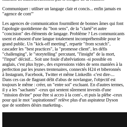
Communiquer : utiliser un langage clair et concis... enfin jamais en
"agence de com'"
Les agences de communication fourmillent de bonnes âmes qui font
l'apologie quotidienne du "bon sens", de la "clarté"et autre
"concision" des éléments de langage. Problème ? Les communicants
usent et abusent d'une langue totalement incompréhensible pour le
grand public. Un "kick-off meeting", repartir "from scratch",
cascader les "best practices", la "promesse client", les défis
"challenging", le "storytelling" percutant, "l'insight" de la mort,
"l'input" décisif... Soit une foule d'abréviations -si possible en
anglais, c'est plus hype-, des expressions vides de sens maniées à la
perfection par les jeunes trentenaires, connectés H24 et biberonnés
à Instagram, Facebook, Twitter et même LinkedIn -c'est dire-...
Dans ces cas de flagrant délit d'abus de novlangue, l'objectif est
toujours le même : créer, un "entre soi" excluant. En d'autres termes,
il y a les "sachants" -ceux qui sentent sûrement investis d'une
"mission divine" pour être si accro à la com'-, et puis la plèbe -ceux
pour qui le mot "aspirationnel" relève plus d'un aspirateur Dyson
que de sombres désirs marketing-.