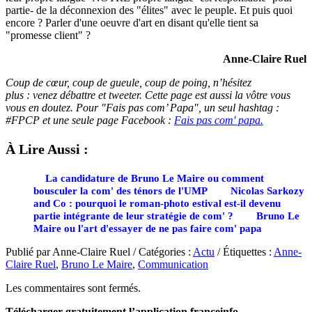
partie- de la déconnexion des "élites" avec le peuple. Et puis quoi
encore ? Parler d'une oeuvre d'art en disant qu'elle tient sa
"promesse client" ?
Anne-Claire Ruel
Coup de cœur, coup de gueule, coup de poing, n’hésitez
plus :
venez
débattre et tweeter. Cette page est aussi la vôtre vous
vous en doutez. Pour "Fais pas com’ Papa", un seul hashtag :
#FPCP et une seule page Facebook :
Fais pas com' papa.
À Lire Aussi :
La candidature de Bruno Le Maire ou comment
bousculer la com' des ténors de l'UMP
Nicolas Sarkozy
and Co : pourquoi le roman-photo estival est-il devenu
partie intégrante de leur stratégie de com' ?
Bruno Le
Maire ou l'art d'essayer de ne pas faire com' papa
Publié par Anne-Claire Ruel / Catégories :
Actu
/ Étiquettes :
Anne-
Claire Ruel
,
Bruno Le Maire
,
Communication
Les commentaires sont fermés.
Télécharger gratuitement l’application franceinfo