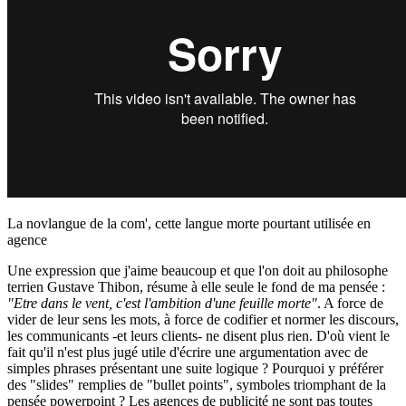
La novlangue de la com', cette langue morte pourtant utilisée en
agence
Une expression que j'aime beaucoup et que l'on doit au philosophe
terrien Gustave Thibon, résume à elle seule le fond de ma pensée :
"Etre dans le vent, c'est l'ambition d'une feuille morte"
. A force de
vider de leur sens les mots, à force de codifier et normer les discours,
les communicants -et leurs clients- ne disent plus rien. D'où vient le
fait qu'il n'est plus jugé utile d'écrire une argumentation avec de
simples phrases présentant une suite logique ? Pourquoi y préférer
des "slides" remplies de "bullet points", symboles triomphant de la
pensée powerpoint ? Les
agences de publicité ne sont pas toutes