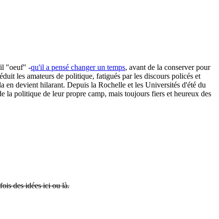
il "oeuf" -
qu'il a pensé changer un temps
, avant de la conserver pour
éduit les amateurs de politique, fatigués par les discours policés et
a en devient hilarant. Depuis la Rochelle et les Universités d'été du
e la politique de leur propre camp, mais toujours fiers et heureux des
ois des idées ici ou là.