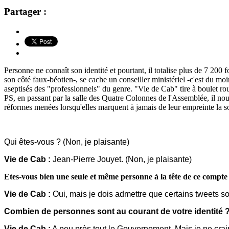
Partager :
Personne ne connaît son identité et pourtant, il totalise plus de 7 20
son côté faux-béotien-, se cache un conseiller ministériel -c'est du moin
aseptisés des "professionnels" du genre. "Vie de Cab" tire à boulet rou
PS, en passant par la salle des Quatre Colonnes de l'Assemblée, il nou
réformes menées lorsqu'elles marquent à jamais de leur empreinte la so
Qui êtes-vous ? (Non, je plaisante)
Vie de Cab :
Jean-Pierre Jouyet. (Non, je plaisante)
Etes-vous bien une seule et même personne à la tête de ce compte
Vie de Cab :
Oui, mais je dois admettre que certains tweets son
Combien de personnes sont au courant de votre identité 
Vie de Cab :
A peu près tout le Gouvernement. Mais je ne crains