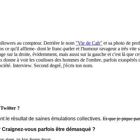
0 followers au compteur. Derrière le nom
"Vie de Cab"
et sa photo de prof
s ce qu'il affirme- dont le franc-parler et l'humour ravageur a très vite s
ge sur la droite, évidemment, mais aussi sur la gauche et c'est là que cel
s donne à voir les coulisses des hommes de l'ombre, parfois exaspérés d
ciété. Interview. Second degré, j'écris ton nom.
 Twitter ?
t le résultat de saines émulations collectives.
Et que je pique parf
? Craignez-vous parfois être démasqué ?
 rien, je les tiens tous.