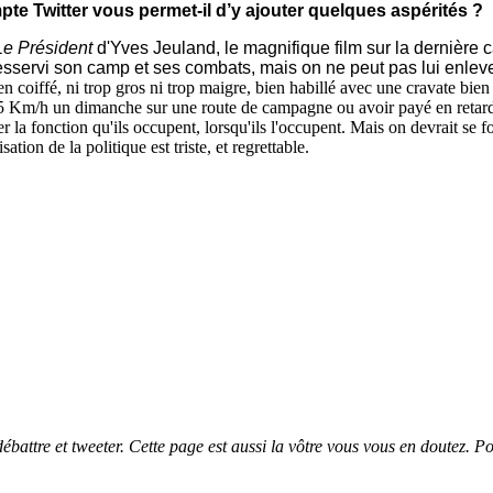
pte Twitter vous permet-il d’y ajouter quelques aspérités ?
Le Président
d'Yves Jeuland, le magnifique film sur la dernière 
sservi son camp et ses combats, mais on ne peut pas lui enlever
en coiffé, ni trop gros ni trop maigre, bien habillé avec une cravate bien
 95 Km/h un dimanche sur une route de campagne ou avoir payé en retard s
r la fonction qu'ils occupent, lorsqu'ils l'occupent. Mais on devrait se f
tion de la politique est triste, et regrettable.
débattre et tweeter. Cette page est aussi la vôtre vous vous en doutez.