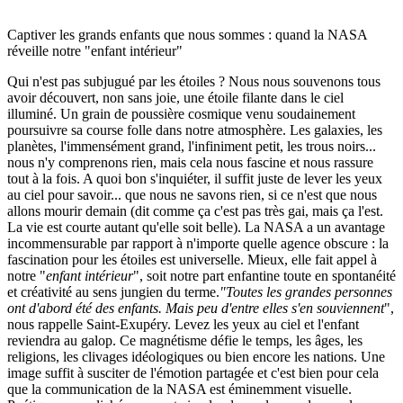
Captiver les grands enfants que nous sommes : quand la NASA
réveille notre "enfant intérieur"
Qui n'est pas subjugué par les étoiles ? Nous nous souvenons tous
avoir découvert, non sans joie, une étoile filante dans le ciel
illuminé. Un grain de poussière cosmique venu soudainement
poursuivre sa course folle dans notre atmosphère. Les galaxies, les
planètes, l'immensément grand, l'infiniment petit, les trous noirs...
nous n'y comprenons rien, mais cela nous fascine et nous rassure
tout à la fois. A quoi bon s'inquiéter, il suffit juste de lever les yeux
au ciel pour savoir... que nous ne savons rien, si ce n'est que nous
allons mourir demain (dit comme ça c'est pas très gai, mais ça l'est.
La vie est courte autant qu'elle soit belle). La NASA a un avantage
incommensurable par rapport à n'importe quelle agence obscure : la
fascination pour les étoiles est universelle. Mieux, elle fait appel à
notre "
enfant intérieur
", soit notre part enfantine toute en spontanéité
et créativité au sens jungien du terme.
"Toutes les grandes personnes
ont d'abord été des enfants. Mais peu d'entre elles s'en souviennent
",
nous rappelle Saint-Exupéry. Levez les yeux au ciel et l'enfant
reviendra au galop. Ce magnétisme défie le temps, les âges, les
religions, les clivages idéologiques ou bien encore les nations. Une
image suffit à susciter de l'émotion partagée et c'est bien pour cela
que la communication de la NASA est éminemment visuelle.