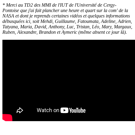
* Merci au TD2 des MMI de l'IUT de l'Université de Cergy-
Pontoise que j'ai fait plancher une heure et quart sur la com' de la
NASA et dont je reprends certaines vidéos et quelques informations
débusquées ici, soit Mehdi, Guillaume, Fatoumata, Adeline, Adrien,
Tatyana, Maria, David, Anthony, Luc, Tristan, Léo, Mary, Margaux,
Ruben, Alexandre, Brandon et Aymeric (même absent ce jour là).