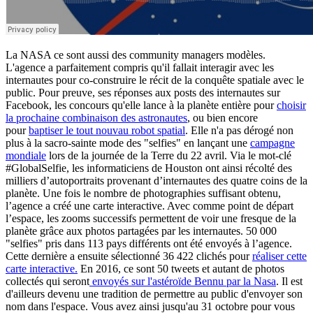
La NASA ce sont aussi des community managers modèles.
L'agence a parfaitement compris qu'il fallait interagir avec les
internautes pour co-construire le récit de la conquête spatiale avec le
public. Pour preuve, ses réponses aux posts des internautes sur
Facebook, les concours qu'elle lance à la planète entière pour
choisir
la prochaine combinaison des astronautes
, ou bien encore
pour
baptiser le tout nouvau robot spatial
. Elle n'a pas dérogé non
plus à la sacro-sainte mode des "selfies" en lançant une
campagne
mondiale
lors de la journée de la Terre du 22 avril. Via le mot-clé
#GlobalSelfie, les informaticiens de Houston ont ainsi récolté des
milliers d’autoportraits provenant d’internautes des quatre coins de la
planète. Une fois le nombre de photographies suffisant obtenu,
l’agence a créé une carte interactive. Avec comme point de départ
l’espace, les zooms successifs permettent de voir une fresque de la
planète grâce aux photos partagées par les internautes. 50 000
"selfies" pris dans 113 pays différents ont été envoyés à l’agence.
Cette dernière a ensuite sélectionné 36 422 clichés pour
réaliser cette
carte interactive.
En 2016, ce sont 50 tweets et autant de photos
collectés qui seront
envoyés sur l'astéroïde Bennu par la Nasa
. Il est
d'ailleurs devenu une tradition de permettre au public d'envoyer son
nom dans l'espace. Vous avez ainsi jusqu'au 31 octobre pour vous