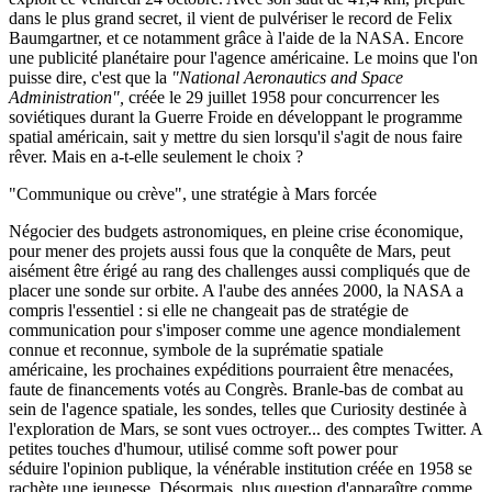
dans le plus grand secret, il vient de pulvériser le record de Felix
Baumgartner, et ce notamment grâce à l'aide de la NASA. Encore
une publicité planétaire pour l'agence américaine. Le moins que l'on
puisse dire, c'est que la
"National Aeronautics and Space
Administration",
créée le 29 juillet 1958 pour concurrencer les
soviétiques durant la Guerre Froide en développant le programme
spatial américain, sait y mettre du sien lorsqu'il s'agit de nous faire
rêver. Mais en a-t-elle seulement le choix ?
"Communique ou crève", une stratégie à Mars forcée
Négocier des budgets astronomiques, en pleine crise économique,
pour mener des projets aussi fous que la conquête de Mars, peut
aisément être érigé au rang des challenges aussi compliqués que de
placer une sonde sur orbite. A l'aube des années 2000, la NASA a
compris l'essentiel : si elle ne changeait pas de stratégie de
communication pour s'imposer comme une agence mondialement
connue et reconnue, symbole de la suprématie spatiale
américaine, les prochaines expéditions pourraient être menacées,
faute de financements votés au Congrès. Branle-bas de combat au
sein de l'agence spatiale, les sondes, telles que Curiosity destinée à
l'exploration de Mars, se sont vues octroyer... des comptes Twitter. A
petites touches d'humour, utilisé comme soft power pour
séduire l'opinion publique, la vénérable institution créée en 1958 se
rachète une jeunesse. Désormais, plus question d'apparaître comme