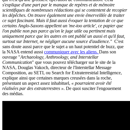
s'explique d'une part par le manque de repères et de mémoire
scientifiques de nombreuses rédactions qui se contentent de recopier
les dépêches. On trouve également une envie émerveillée de traiter
ce sujet fascinant. Mais il faut aussi évoquer la tentation de ce que
certains Anglo-Saxons appellent un '
me-too article'
, ce papier que
l'on publie non pas parce qu'on le juge utile ou pertinent mais
uniquement
parce que les autres en ont publié un aussi
et qu'il faut,
surtout sur Internet, ne négliger aucune source d'audience."
C'est
s
ans doute aussi parce que le sujet a un haut potentiel de buzz, que
la NASA entend aussi
communiquer avec les aliens.
Dans son
ouvrage "
Archaeology, Anthroology, and Interstellar
Communication
" que vous pouvez télécharger sur le site de la
NASA, Douglas Vakoch, directeur de l'Interstellar Message
Composition, au SETI, ou Search for Extraterrestrial Intelligence,
explique ainsi que certaines marques creusées dans la roche,
présentant un aspect assez inhabituel,
« pourraient avoir été
réalisées par des extraterrestres »
. De quoi susciter l'engouement
des médias.