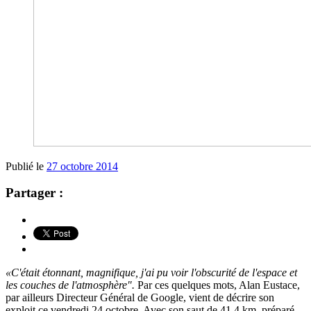
Publié le
27 octobre 2014
Partager :
«C'était étonnant, magnifique, j'ai pu voir l'obscurité de l'espace et
les couches de l'atmosphère".
Par ces quelques mots, Alan Eustace,
par ailleurs Directeur Général de Google, vient de décrire son
exploit ce vendredi 24 octobre. Avec son saut de 41,4 km, préparé