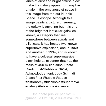
lanes of dust and bright diffuse glow
make the galaxy appear to hang like
a halo in the emptiness of space in
this image from the our Hubble
Space Telescope. Although this
image paints a picture of serenity,
the galaxy is anything but. It is one
of the brightest lenticular galaxies
known, a category that lies
somewhere between spirals and
ellipticals. It has hosted two known
supernova explosions, one in 1969
and another in 1994, and is known
to have a colossal supermassive
black hole at its center that has the
mass of 450 million suns. Photo
Credit: ESA/Hubble & NASA,
Acknowledgement: Judy Schmidt
#nasa #hst #hubble #space
#astronomy #blackhole #supernova
#galaxy #telescope #science
Une photo publiée par NASA
(@nasa) le Oct. 10, 2014 at 3:47 PDT