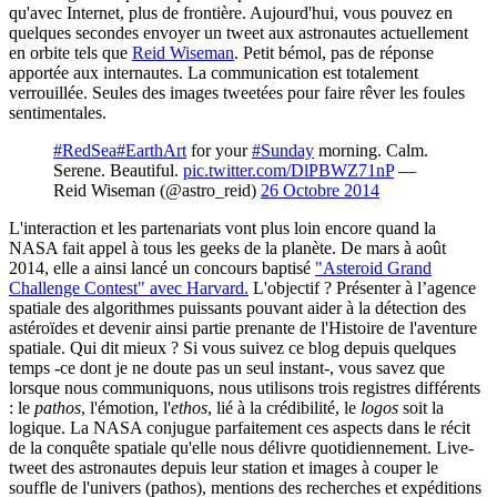
qu'avec Internet, plus de frontière. Aujourd'hui, vous pouvez en
quelques secondes envoyer un tweet aux astronautes actuellement
en orbite tels que
Reid Wiseman
. Petit bémol, pas de réponse
apportée aux internautes. La communication est totalement
verrouillée. Seules des images tweetées pour faire rêver les foules
sentimentales.
#RedSea
#EarthArt
for your
#Sunday
morning. Calm.
Serene. Beautiful.
pic.twitter.com/DlPBWZ71nP
—
Reid Wiseman (@astro_reid)
26 Octobre 2014
L'interaction et les partenariats vont plus loin encore quand la
NASA fait appel à tous les geeks de la planète. De mars à août
2014, elle a ainsi lancé un concours baptisé
"Asteroid Grand
Challenge Contest" avec Harvard.
L'objectif ? Présenter à l’agence
spatiale des algorithmes puissants pouvant aider à la détection des
astéroïdes et devenir ainsi partie prenante de l'Histoire de l'aventure
spatiale. Qui dit mieux ? Si vous suivez ce blog depuis quelques
temps -ce dont je ne doute pas un seul instant-, vous savez que
lorsque nous communiquons, nous utilisons trois registres différents
: le
pathos
, l'émotion, l'
ethos
, lié à la crédibilité, le
logos
soit la
logique. La NASA conjugue parfaitement ces aspects dans le récit
de la conquête spatiale qu'elle nous délivre quotidiennement. Live-
tweet des astronautes depuis leur station et images à couper le
souffle de l'univers (pathos), mentions des recherches et expéditions