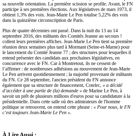
sa nouvelle orientation. La première scission se profile. Avant, le FN
participe à ses premières élections. Aux législatives de mars 1973, il
obtient 1,3% des voix. Jean-Marie Le Pen totalise 5,22% des voix
dans la quinzième circonscription de Paris.
Plus de quatre décennies ont passé. Dans la nuit du 13 au 14
septembre 2016, des militants des Comités Jeanne au secours !
collent leurs premières affiches. Jean-Marie Le Pen tient sa première
réunion deux semaines plus tard à Mormant (Seine-et-Marne) pour
le lancement du Comité Jeanne 77 ; des structures pour lesquelles il
entend présenter des candidats aux prochaines législatives, en
concurrence avec le FN. Car à Montretout, ils ne cessent de
l’affirmer : de nombreuses adhésions au mouvement de Jean-Marie
Le Pen arrivent quotidiennement ; la majorité provenant de militants
du FN. Ce 28 septembre, l'ancien président du FN annonce
également que sa structure de financement, Cotelec,
« a décidé
d’accéder à une partie de (la) demande »
de Marine Le Pen, à
savoir un prêt de plusieurs millions d'euros pour sa candidature à la
présidentielle. Dans cette salle où des admirateurs de l'homme
politique se retrouvent, on entend cette phrase :
« Pour nous, le FN
c’est toujours Jean-Marie Le Pen »
.
À Lire Aussi :