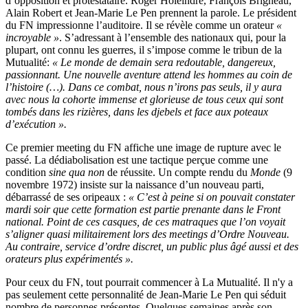
d’opposition et protestataire. Roger Holeindre, François Brigneau,
Alain Robert et Jean-Marie Le Pen prennent la parole. Le président
du FN impressionne l’auditoire. Il se révèle comme un orateur
«
incroyable »
. S’adressant à l’ensemble des nationaux qui, pour la
plupart, ont connu les guerres, il s’impose comme le tribun de la
Mutualité:
« Le monde de demain sera redoutable, dangereux,
passionnant. Une nouvelle aventure attend les hommes au coin de
l’histoire (…). Dans ce combat, nous n’irons pas seuls, il y aura
avec nous la cohorte immense et glorieuse de tous ceux qui sont
tombés dans les rizières, dans les djebels et face aux poteaux
d’exécution ».
Ce premier meeting du FN affiche une image de rupture avec le
passé. La dédiabolisation est une tactique perçue comme une
condition
sine qua non
de réussite. Un compte rendu du
Monde
(9
novembre 1972) insiste sur la naissance d’un nouveau parti,
débarrassé de ses oripeaux :
« C’est à peine si on pouvait constater
mardi soir que cette formation est partie prenante dans le Front
national. Point de ces casques, de ces matraques que l’on voyait
s’aligner quasi militairement lors des meetings d’Ordre Nouveau.
Au contraire, service d’ordre discret, un public plus âgé aussi et des
orateurs plus expérimentés ».
Pour ceux du FN, tout pourrait commencer à La Mutualité. Il n'y a
pas seulement cette personnalité de Jean-Marie Le Pen qui séduit
nombre de personnes présentes. Quelques semaines après son