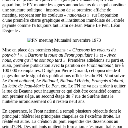
apparition, le FN montre les signes annonciateurs de ce qui constitue
une structure politique : impression de sa première affiche de
meeting, reposant sur les couleurs
« nationales »
, sur l'apparition
d'une première charte graphique et l'institution immédiate de l'entrée
payante comme l'a toujours fait l'ami de Jean-Marie Le Pen, Léon
Degrelle :
Mise en place des premiers slogans :
« Chassons les voleurs du
pouvoir ! »
,
« Barrons la route au Front populaire ! »
et
« Avec
nous, avant qu’il ne soit trop tard »
. Premières adhésions au parti et,
aussi, première publication avec la parution de
Front national,
tiré à
100 000 exemplaires. Dirigé par Pierre Durand, cet opuscule de 4
pages donne le signal des publications officielles du FN. Vont suivre
Le Front national
,
Le National
,
National Hebdo
,
Français d’abord
,
La lettre de Jean-Marie Le Pen
, etc. Le FN ne va pas tarder à quitter
la rue de Beaune pour inaugurer ce qui doit être considéré comme
son premier siège, au second étage du 7 rue de Surène dans le
huitième arrondissement où il restera neuf ans.
En apparence, le Front national a rempli plusieurs objectifs dont le
principal : fédérer les principales chapelles de l’extrême droite. La
réalité est autre. La création du parti engendre des dissensions au
sein d’ON. Des militants quittent la formation, s’estimant trahis par