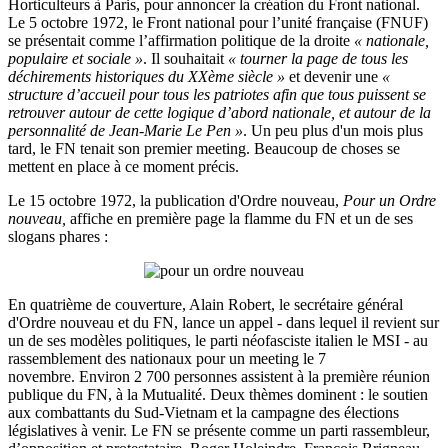
Horticulteurs à Paris, pour annoncer la création du Front national.
Le 5 octobre 1972, le Front national pour l’unité française (FNUF)
se présentait comme l’affirmation politique de la droite
« nationale,
populaire et sociale »
. Il souhaitait
« tourner la page de tous les
déchirements historiques du XXème siècle »
et devenir une
«
structure d’accueil pour tous les patriotes afin que tous puissent se
retrouver autour de cette logique d’abord nationale, et autour de la
personnalité de Jean-Marie Le Pen »
. Un peu plus d'un mois plus
tard, le FN tenait son premier meeting. Beaucoup de choses se
mettent en place à ce moment précis.
Le 15 octobre 1972, la publication d'Ordre nouveau,
Pour un Ordre
nouveau,
affiche en première page la flamme du FN et un de ses
slogans phares :
En quatrième de couverture, Alain Robert, le secrétaire général
d'Ordre nouveau et du FN, lance un appel - dans lequel il revient sur
un de ses modèles politiques, le parti néofasciste italien le MSI - au
rassemblement des nationaux pour un meeting le 7
novembre. Environ 2 700 personnes assistent à la première réunion
publique du FN, à la Mutualité. Deux thèmes dominent : le soutien
aux combattants du Sud-Vietnam et la campagne des élections
législatives à venir. Le FN se présente comme un parti rassembleur,