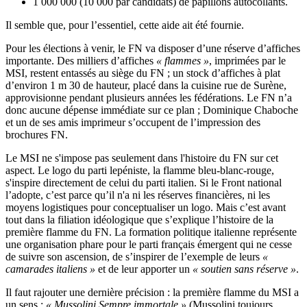
1 000 000 (10 000 par candidats) de papillons autocollants.
Il semble que, pour l’essentiel, cette aide ait été fournie.
Pour les élections à venir, le FN va disposer d’une réserve d’affiches
importante. Des milliers d’affiches
« flammes »
, imprimées par le
MSI, restent entassés au siège du FN ; un stock d’affiches à plat
d’environ 1 m 30 de hauteur, placé dans la cuisine rue de Surène,
approvisionne pendant plusieurs années les fédérations. Le FN n’a
donc aucune dépense immédiate sur ce plan ; Dominique Chaboche
et un de ses amis imprimeur s’occupent de l’impression des
brochures FN.
Le MSI ne s'impose pas seulement dans l'histoire du FN sur cet
aspect. Le logo du parti lepéniste, la flamme bleu-blanc-rouge,
s'inspire directement de celui du parti italien. Si le Front national
l’adopte, c’est parce qu’il n'a ni les réserves financières, ni les
moyens logistiques pour conceptualiser un logo. Mais c’est avant
tout dans la filiation idéologique que s’explique l’histoire de la
première flamme du FN. La formation politique italienne représente
une organisation phare pour le parti français émergent qui ne cesse
de suivre son ascension, de s’inspirer de l’exemple de leurs
«
camarades italiens »
et de leur apporter un
« soutien sans réserve »
.
Il faut rajouter une dernière précision : la première flamme du MSI a
un sens :
« Mussolini Sempre immortale »
(Mussolini toujours