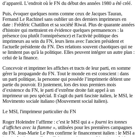
d’appareil. L’endroit où le FN du début des années 1980 a été créé.
Puis, évoquer quelques noms comme ceux de Jacques Tauran,
Fernand Le Rachinel sans oublier un des derniers imprimeurs en
date : Frédéric Chatillon et sa société Riwal. Plus de quarante années
d'histoire qui mettraient en évidence quelques permanences : la
présence (ou plutôt l'omniprésence) et l'activité politique des
imprimeurs au sein du FN, leurs liens avec l'ancien président et
l'actuelle présidente du FN. Des relations souvent chaotiques qui ne
se limitent pas qu'à la politique. Elles peuvent intégrer un autre plan :
celui de la finance.
Concevoir et imprimer les affiches et tracts de leur parti, en somme
gérer la propagande du FN. Tout le monde en est conscient : dans
un parti politique, la personne qui possède l’imprimerie détient une
partie du pouvoir. Et justement, lors des tous premiers mois
d’existence du FN, le parti d’extrême droite fait appel à un
imprimeur un peu spécial. Il s'agit du parti fasciste italien, le MSI, le
Movimento sociale italiano (Mouvement social italien).
Le MSI, l'imprimeur particulier du FN
Roger Holeindre l’affirme : c’est le MSI qui a
« fourni les tonnes
d’affiches avec la flamme »
, utilisées pour les premières campagnes
du FN. Jean-Marie Le Pen confirme le financement italien : le MSI a