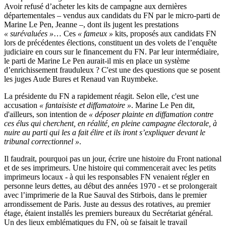
Avoir refusé d’acheter les kits de campagne aux dernières
départementales – vendus aux candidats du FN par le micro-parti de
Marine Le Pen, Jeanne –, dont ils jugent les prestations
« surévaluées »
… Ces
« fameux »
kits, proposés aux candidats FN
lors de précédentes élections, constituent un des volets de l’enquête
judiciaire en cours sur le financement du FN. Par leur intermédiaire,
le parti de Marine Le Pen aurait-il mis en place un système
d’enrichissement frauduleux ? C'est une des questions que se posent
les juges Aude Bures et Renaud van Ruymbeke.
La présidente du FN a rapidement réagit. Selon elle, c'est une
accusation
« fantaisiste et diffamatoire »
. Marine Le Pen dit,
d'ailleurs, son intention de
« déposer plainte en diffamation contre
ces élus qui cherchent, en réalité, en pleine campagne électorale, à
nuire au parti qui les a fait élire et ils iront s’expliquer devant le
tribunal correctionnel »
.
Il faudrait, pourquoi pas un jour, écrire une histoire du Front national
et de ses imprimeurs. Une histoire qui commencerait avec les petits
imprimeurs locaux - à qui les responsables FN venaient régler en
personne leurs dettes, au début des années 1970 - et se prolongerait
avec l’imprimerie de la Rue Sauval des Stirbois, dans le premier
arrondissement de Paris. Juste au dessus des rotatives, au premier
étage, étaient installés les premiers bureaux du Secrétariat général.
Un des lieux emblématiques du FN, où se faisait le travail