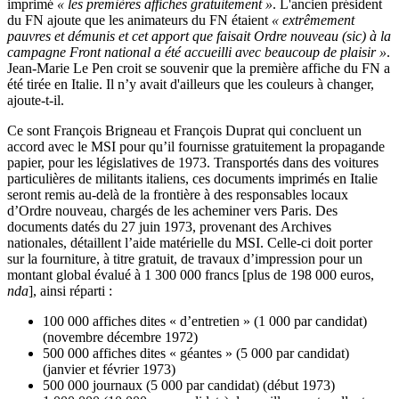
imprimé
« les premières affiches gratuitement »
. L'ancien président
du FN ajoute que les animateurs du FN étaient
« extrêmement
pauvres et démunis et cet apport que faisait Ordre nouveau (sic) à la
campagne Front national a été accueilli avec beaucoup de plaisir »
.
Jean-Marie Le Pen croit se souvenir que la première affiche du FN a
été tirée en Italie. Il n’y avait d'ailleurs que les couleurs à changer,
ajoute-t-il.
Ce sont François Brigneau et François Duprat qui concluent un
accord avec le MSI pour qu’il fournisse gratuitement la propagande
papier, pour les législatives de 1973. Transportés dans des voitures
particulières de militants italiens, ces documents imprimés en Italie
seront remis au-delà de la frontière à des responsables locaux
d’Ordre nouveau, chargés de les acheminer vers Paris. Des
documents datés du 27 juin 1973, provenant des Archives
nationales, détaillent l’aide matérielle du MSI. Celle-ci doit porter
sur la fourniture, à titre gratuit, de travaux d’impression pour un
montant global évalué à 1 300 000 francs [plus de 198 000 euros,
nda
], ainsi réparti :
100 000 affiches dites « d’entretien » (1 000 par candidat)
(novembre décembre 1972)
500 000 affiches dites « géantes » (5 000 par candidat)
(janvier et février 1973)
500 000 journaux (5 000 par candidat) (début 1973)