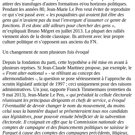
attirer des transfuges d'autres formations et/ou horizons politiques.
Pendant les années 80, Jean-Marie Le Pen veut éviter de reproduire
ce qui s’est passé avec
« les poujadistes qui avaient fait élire des
gens qui n’avaient pas du tout l’envergure d’assumer ce genre de
fonctions. Il est donc allé ailleurs pour chercher des gens »
,
m’expliquait Bruno Mégret en juillet 2013. La plupart des ralliés
viennent alors de la droite classique. Ils arrivent avec leur propre
culture politique et s’opposent aux anciens du FN.
Un changement de nom plusieurs fois évoqué
Depuis la fondation du parti, cette hypothèse a été mise en avant à
plusieurs reprises. Si Jean-Claude Martinez propose, par exemple, le
« Front alter-national » -
se référant au concept des
altermondialistes -, la question se pose sérieusement à l’approche du
scrutin législatif anticipé de 1997 ; ceci uniquement pour des raisons
administratives. Un jour, rapporte Franck Timmermans (entretien du
9 mai 2013), Jean-Marie Le Pen,
« qui présidait la cellule électorale
réunissant les principaux dirigeants et chefs de service, a évoqué
l’éventualité de devoir changer le nom du mouvement, du moins
celui sous la bannière duquel se présenteraient tous nos candidats
aux législatives, pour pouvoir ensuite bénéficier de la subvention
électorale. Il craignait en effet que la Commission nationale des
comptes de campagne et des financements politiques ne saisisse le
Parquet à cause des comptes des campagnes précédents, litigieux,