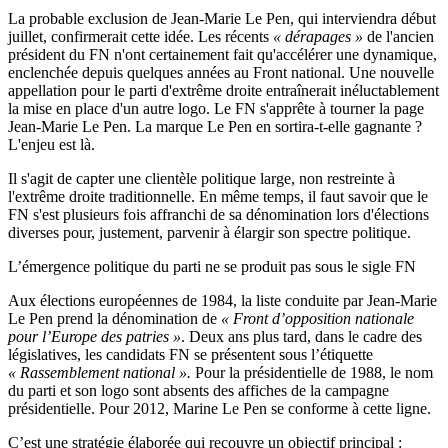
La probable exclusion de Jean-Marie Le Pen, qui interviendra début
juillet, confirmerait cette idée. Les récents
« dérapages »
de l'ancien
président du FN n'ont certainement fait qu'accélérer une dynamique,
enclenchée depuis quelques années au Front national. Une nouvelle
appellation pour le parti d'extrême droite entraînerait inéluctablement
la mise en place d'un autre logo. Le FN s'apprête à tourner la page
Jean-Marie Le Pen. La marque Le Pen en sortira-t-elle gagnante ?
L'enjeu est là.
Il s'agit de capter une clientèle politique large, non restreinte à
l'extrême droite traditionnelle. En même temps, il faut savoir que le
FN s'est plusieurs fois affranchi de sa dénomination lors d'élections
diverses pour, justement, parvenir à élargir son spectre politique.
L’émergence politique du parti ne se produit pas sous le sigle FN
Aux élections européennes de 1984, la liste conduite par Jean-Marie
Le Pen prend la dénomination de
« Front d’opposition nationale
pour l’Europe des patries »
. Deux ans plus tard, dans le cadre des
législatives, les candidats FN se présentent sous l’étiquette
« Rassemblement national ».
Pour la présidentielle de 1988, le nom
du parti et son logo sont absents des affiches de la campagne
présidentielle. Pour 2012, Marine Le Pen se conforme à cette ligne.
C’est une stratégie élaborée qui recouvre un objectif principal :