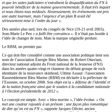
et que les suites judiciaires n’entraînent la disqualification du FN à
pouvoir bénéficier de la manne gouvernementale. Il était très inquiet
et nous étions tous médusés. Heureusement, les événements ont pris
une autre tournure, mais l’urgence d’un plan B avait été
sérieusement mise à l’ordre du jour ».
Des années plus tard, lors du congrès de Nice (19-21 avril 2003),
Jean-Marie Le Pen
« a failli être convaincu ».
Il n’était pas hostile à
l’idée de changer de nom. Mais la marque originelle perdure.
Le RBM, un premier pas
Ce qui doit être considéré comme une association politique tient son
nom de l’association Énergie Bleu Marine, de Robert Ottaviani,
directeur national adjoint du Front national de la Jeunesse (FNJ)
dans les années quatre-vingt et chanteur du défunt groupe de rock
identitaire de la mouvance skinhead, Ultime Assaut : l'association
Rassemblement Bleu Marine (RBM) est déclarée à la préfecture de
l’Essonne, en octobre 2008. Son objet est la
« défense de l’identité et
de la nation française ainsi que le soutien à la candidature nationale
à l’élection présidentielle de 2012 ».
Le concept est simple. Avec
« bleu marine »
, l’idée évolue.
« On
met une couleur rajoutée à un prénom ; une façon plus romantique
de dire qu’on est au FN »
, rapporte Jacques Olivier, ancien