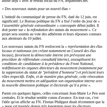
utilise déjà »
avec le réseau social du FN, lespatriotes.net.
« Des nouveaux statuts pour un nouvel élan »
L’intitulé du communiqué de presse du FN, daté du 12 juin, est
significatif. Le Bureau politique du FN a fixé l’ordre du jour de
«
l’assemblée générale extraordinaire »
convoquée début juillet. Il
doit porter sur
« la refondation des statuts du mouvement »
. Ce
projet sera soumis au vote des adhérents et leurs réponses connues
aux alentours du 10 juillet.
Les nouveaux statuts du FN renforcent la
« représentation des élus
locaux et nationaux (en créant notamment un Conseil des élus
locaux), favorisent la démocratie interne (en prévoyant une
procédure de référendum consultatif interne), assouplissent les
conditions de candidature à la présidence du Front National,
redéfinissent les organes directeurs du mouvement (notamment par
la suppression du statut de ''président d’honneur'') et précisent leurs
rôles respectifs. Enfin, et de manière plus générale, cette rénovation
du mouvement mettra en adéquation son organisation interne avec
la nouvelle dimension politique et électorale qu’il a prise ».
Parmi ces quelques lignes, celles concernant Jean-Marie Le Pen sont
centrales. Et le résultat semble connu d'avance. En tout cas, c'est
l'idée qu'on affiche au FN. Florian Philippot disait récemment que la
« page est tournée depuis très longtemps pour les électeurs,