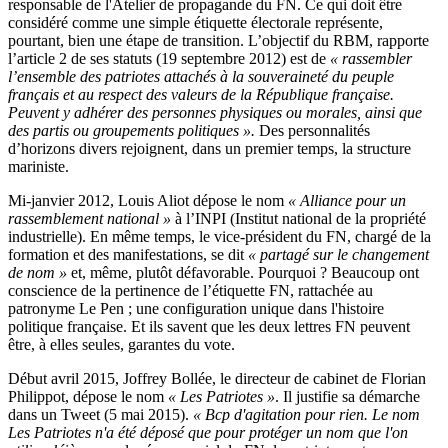
responsable de l'Atelier de propagande du FN. Ce qui doit être
considéré comme une simple étiquette électorale représente,
pourtant, bien une étape de transition. L’objectif du RBM, rapporte
l’article 2 de ses statuts (19 septembre 2012) est de
« rassembler
l’ensemble des patriotes attachés à la souveraineté du peuple
français et au respect des valeurs de la République française.
Peuvent y adhérer des personnes physiques ou morales, ainsi que
des partis ou groupements politiques ».
Des personnalités
d’horizons divers rejoignent, dans un premier temps, la structure
mariniste.
Mi-janvier 2012, Louis Aliot dépose le nom
« Alliance pour un
rassemblement national »
à l’INPI (Institut national de la propriété
industrielle). En même temps, le vice-président du FN, chargé de la
formation et des manifestations, se dit
« partagé sur le changement
de nom »
et, même, plutôt défavorable. Pourquoi ? Beaucoup ont
conscience de la pertinence de l’étiquette FN, rattachée au
patronyme Le Pen ; une configuration unique dans l'histoire
politique française. Et ils savent que les deux lettres FN peuvent
être, à elles seules, garantes du vote.
Début avril 2015, Joffrey Bollée, le directeur de cabinet de Florian
Philippot, dépose le nom
« Les Patriotes »
. Il justifie sa démarche
dans un Tweet (5 mai 2015).
« Bcp d'agitation pour rien. Le nom
Les Patriotes n'a été déposé que pour protéger un nom que l'on