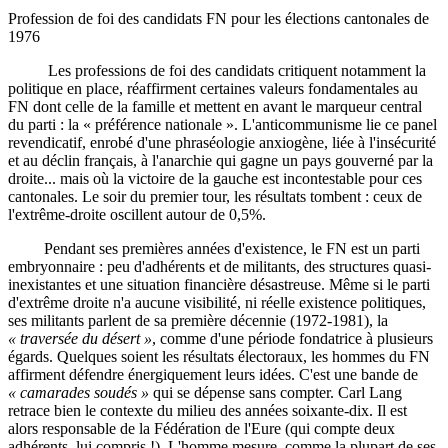
Profession de foi des candidats FN pour les élections cantonales de
1976
Les professions de foi des candidats critiquent notamment la
politique en place, réaffirment certaines valeurs fondamentales au
FN dont celle de la famille et mettent en avant le marqueur central
du parti : la « préférence nationale ». L'anticommunisme lie ce panel
revendicatif, enrobé d'une phraséologie anxiogène, liée à l'insécurité
et au déclin français, à l'anarchie qui gagne un pays gouverné par la
droite... mais où la victoire de la gauche est incontestable pour ces
cantonales. Le soir du premier tour, les résultats tombent : ceux de
l'extrême-droite oscillent autour de 0,5%.
Pendant ses premières années d'existence, le FN est un parti
embryonnaire : peu d'adhérents et de militants, des structures quasi-
inexistantes et une situation financière désastreuse. Même si le parti
d'extrême droite n'a aucune visibilité, ni réelle existence politiques,
ses militants parlent de sa première décennie (1972-1981), la
« traversée du désert »
, comme d'une période fondatrice à plusieurs
égards. Quelques soient les résultats électoraux, les hommes du FN
affirment défendre énergiquement leurs idées. C'est une bande de
« camarades soudés »
qui se dépense sans compter. Carl Lang
retrace bien le contexte du milieu des années soixante-dix. Il est
alors responsable de la Fédération de l'Eure (qui compte deux
adhérents, lui compris !). L'homme mesure, comme la plupart de ses