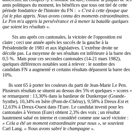
amis politiques du moment, les bénéfices que tous ont tiré de cette
période fondatrice de l'histoire du FN :
« C'est à cette époque que
j'ai le plus appris. Nous avons connu des moments extraordinaires.
Le Pen m'a appris la persévérance et à mener la bataille quelques
que soient les résultats ».
Six ans après ces cantonales, la victoire de l'opposition est
claire ; ceci une année après les succès de la gauche à la
Présidentielle de 1981 et aux législatives. L'extrême droite ne
décolle pas. La moyenne de ses résultats est inférieure à la barre des
0,5 %. Mais pour ces secondes cantonales (14-21 mars 1982),
quelques différences notables sont à relever : le nombre des
candidats FN a augmenté et certains résultats dépassent la barre des
10%.
Ils sont 65 à porter les couleurs du parti de Jean-Marie Le Pen.
Plusieurs résultats se situent au dessus des 5% et quelques « scores »
se remarquent : 13,30% dans la banlieue de Dunkerque (Grande-
Synthe), 10,34% en Isère (Pont-de-Chéruy), 9,58% à Dreux-Est et
12,63% à Dreux-Ouest dans l'Eure. Le candidat investi pour les
cantonales à Vernon (Eure) obtient 2,3% des voix ; un résultat
hautement salué en interne et considéré comme une sacré victoire :
« Cela a été un moment extraordinaire pour nous »
, se souvient
Carl Lang.
« Nous avons sabré le champagne ».