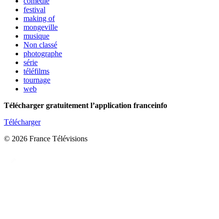
comédie
festival
making of
mongeville
musique
Non classé
photographe
série
téléfilms
tournage
web
Télécharger gratuitement l’application franceinfo
Télécharger
© 2026 France Télévisions