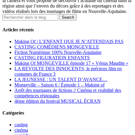
la caméra et vous propose de découvrir l’actualité du cinéma dans la
région ainsi que l’envers du décors grâce à des reportages et des
vidéos réalisés lors des tournages de films en Nouvelle-Aquitaine.
Articles récents
Making Of / L’ENFANT QUE JE N’ATTENDAIS PAS
CASTING COMÉDIENS MONGEVILLE
Fiction Numérique 100% Nouvelle-Aquitaine
CASTING FIGURATION ENFANTS
Making Of MONGEVILLE épisode 17 « Vénus Maudite »
LA RÉVOLTE DES INNOCENTS, le précieux film en
costumes de France 3
LA JEUNESSE : UN TALENT D’AVANCE…
Mongeville – Saison 6 / Épisode 1 – Making of
Arrêt des tournages de fictions // Cinéma et visibilité des
compétences régionales
4ème édition du festival MUSICAL ÉCRAN
Catégories
casting
cinéma