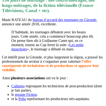
354 jours de tournage : des courts-métrages, des
longs-métrages, de la fiction télévisuelle (France
Télévisions, Canal + etc).
Marie RATEAU du
bureau d’accueil des tournages en Gironde
,
annonce une
année 2018, excellente.
D’habitude, les tournages débutent avec les beaux
jours. Cette année, cela a commencé beaucoup plus tôt.
On pense bien sûr à Guillaume Canet qui, en ce
moment, tourne au Cap ferret la suite «
Les petits
mouchoirs
», le tournage a débuté en mars.
Cet intérêt pour la Gironde, et plus largement la région, a poussé les
professionnels du secteur à s’organiser pour valoriser
l’offre
conséquente de techniciens et de productions et appuyer leur
visibilité.
Ainsi
plusieurs
associations
ont vu le jour :
Calippso
regroupant les techniciens de post-production (dont
je fais partie),
le
groupe Fiction
,
et la
Peña
représentant les producteurs néo-aquitains.