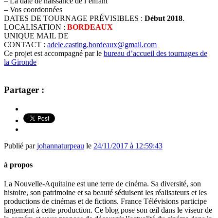
– La date de naissance de l’enfant
– Vos coordonnées
DATES DE TOURNAGE PRÉVISIBLES
:
Début 2018
.
LOCALISATION
:
BORDEAUX
UNIQUE MAIL DE
CONTACT
:
adele.casting.bordeaux@gmail.com
Ce projet est accompagné par le
bureau d’accueil des tournages de
la Gironde
casting
Partager :
Publié par
johannaturpeau
le
24/11/2017 à 12:59:43
à propos
La Nouvelle-Aquitaine est une terre de cinéma. Sa diversité, son
histoire, son patrimoine et sa beauté séduisent les réalisateurs et les
productions de cinémas et de fictions. France Télévisions participe
largement à cette production. Ce blog pose son œil dans le viseur de