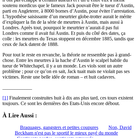
soutenu mordicus que le fameux Jack pouvait être le tueur d’Austin,
parti en Angleterre, à 8000 bornes d’Austin, pour éviter l’arrestation.
L’hypothèse saisissante d’un meurtrier globe-trotter aurait le mérite
d’expliquer la fin de la série de meurtres à Austin, mais aussi à
Londres. Après tout, pourquoi le meurtrier n’aurait-il pas fui
Londres comme il avait fui Austin. Et puis du côté des dates, ça
colle : les meurtres du Texas stoppent en décembre 1885, tandis que
ceux de Jack datent de 1888.
Pour tout le reste en revanche, la théorie ne ressemble pas à grand-
chose. Entre les meurtres à la hache d’Austin le scalpel habile du
tueur de Whitechapel, il y a un monde. Les viols sont un autre
problème ; pour ce qu’on en sait, Jack tuait mais ne violait pas ses
victimes. Reste une belle idée de roman – et huit cadavres.
____________
[1]
Finalement construites huit à dix ans plus tard, ces tours existent
toujours. Ce sont les dernières des Etats-Unis encore débout.
À Lire Aussi :
Braquages, gangsters et petites coupures
Non, David
Beckham n'est pas le sportif le mieux payé du monde