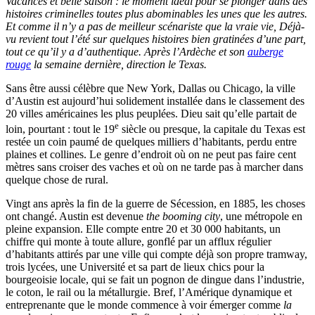
Vacances et belle saison : le moment idéal pour se plonger dans des
histoires criminelles toutes plus abominables les unes que les autres.
Et comme il n’y a pas de meilleur scénariste que la vraie vie, Déjà-
vu revient tout l’été sur quelques histoires bien gratinées d’une part,
tout ce qu’il y a d’authentique. Après l’Ardèche et son
auberge
rouge
la semaine dernière, direction le Texas.
Sans être aussi célèbre que New York, Dallas ou Chicago, la ville
d’Austin est aujourd’hui solidement installée dans le classement des
20 villes américaines les plus peuplées. Dieu sait qu’elle partait de
e
loin, pourtant : tout le 19
siècle ou presque, la capitale du Texas est
restée un coin paumé de quelques milliers d’habitants, perdu entre
plaines et collines. Le genre d’endroit où on ne peut pas faire cent
mètres sans croiser des vaches et où on ne tarde pas à marcher dans
quelque chose de rural.
Vingt ans après la fin de la guerre de Sécession, en 1885, les choses
ont changé. Austin est devenue
the booming city
, une métropole en
pleine expansion. Elle compte entre 20 et 30 000 habitants, un
chiffre qui monte à toute allure, gonflé par un afflux régulier
d’habitants attirés par une ville qui compte déjà son propre tramway,
trois lycées, une Université et sa part de lieux chics pour la
bourgeoisie locale, qui se fait un pognon de dingue dans l’industrie,
le coton, le rail ou la métallurgie. Bref, l’Amérique dynamique et
entreprenante que le monde commence à voir émerger comme
la