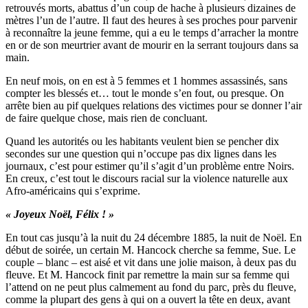
retrouvés morts, abattus d’un coup de hache à plusieurs dizaines de
mètres l’un de l’autre. Il faut des heures à ses proches pour parvenir
à reconnaître la jeune femme, qui a eu le temps d’arracher la montre
en or de son meurtrier avant de mourir en la serrant toujours dans sa
main.
En neuf mois, on en est à 5 femmes et 1 hommes assassinés, sans
compter les blessés et… tout le monde s’en fout, ou presque. On
arrête bien au pif quelques relations des victimes pour se donner l’air
de faire quelque chose, mais rien de concluant.
Quand les autorités ou les habitants veulent bien se pencher dix
secondes sur une question qui n’occupe pas dix lignes dans les
journaux, c’est pour estimer qu’il s’agit d’un problème entre Noirs.
En creux, c’est tout le discours racial sur la violence naturelle aux
Afro-américains qui s’exprime.
« Joyeux Noël, Félix ! »
En tout cas jusqu’à la nuit du 24 décembre 1885, la nuit de Noël. En
début de soirée, un certain M. Hancock cherche sa femme, Sue. Le
couple – blanc – est aisé et vit dans une jolie maison, à deux pas du
fleuve. Et M. Hancock finit par remettre la main sur sa femme qui
l’attend on ne peut plus calmement au fond du parc, près du fleuve,
comme la plupart des gens à qui on a ouvert la tête en deux, avant