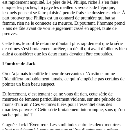
est rapidement acquitté. Le père de M. Philips, riche à s’en faire
craquer les poches, lui paye les meilleurs avocats de l’époque,
lesquels pensent se faire plaisir à peu de frais : le dossier est vide. À
part prouver que Philips est un connard de première qui bat sa
femme, rien ne le connecte au meurtre. Et pourtant, l’homme prend
7 ans de tôle avant de voir le jugement cassé en appel, faute de
preuves.
Cette fois, le soufflé retombe d’autant plus rapidement que la série
de crimes s’est brutalement arrêtée, un détail qui avait d’ailleurs bien
aidé à considérer que les deux maris devaient être coupables.
L’ombre de Jack
On n’a jamais identifié le tueur de servantes d’Austin et on ne
l’identifiera probablement jamais, ce qui n’empêche pas certains de
pointer un bien beau suspect.
Et forcément, c’est tentant : ça ne vous dit rien, cette série de
meurtres de femmes particulièrement violents, sur une période de
moins d’un an ? Ces victimes tuées pour l’essentiel dans des
quartiers pauvres ? Cette série brutalement interrompue, sans qu’on
sache qui a tué ?
Gagné : Jack l’Éventreur. Les similitudes entre les deux meurtres
n’ont pas échappé à certains auteurs et l’un d’entre eux a même