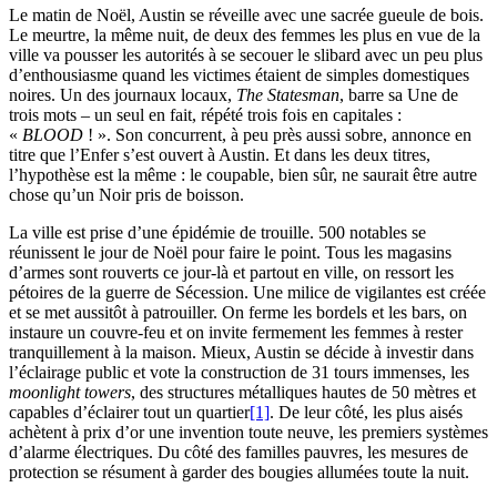
Le matin de Noël, Austin se réveille avec une sacrée gueule de bois.
Le meurtre, la même nuit, de deux des femmes les plus en vue de la
ville va pousser les autorités à se secouer le slibard avec un peu plus
d’enthousiasme quand les victimes étaient de simples domestiques
noires. Un des journaux locaux,
The Statesman
, barre sa Une de
trois mots – un seul en fait, répété trois fois en capitales :
«
BLOOD
! ». Son concurrent, à peu près aussi sobre, annonce en
titre que l’Enfer s’est ouvert à Austin. Et dans les deux titres,
l’hypothèse est la même : le coupable, bien sûr, ne saurait être autre
chose qu’un Noir pris de boisson.
La ville est prise d’une épidémie de trouille. 500 notables se
réunissent le jour de Noël pour faire le point. Tous les magasins
d’armes sont rouverts ce jour-là et partout en ville, on ressort les
pétoires de la guerre de Sécession. Une milice de vigilantes est créée
et se met aussitôt à patrouiller. On ferme les bordels et les bars, on
instaure un couvre-feu et on invite fermement les femmes à rester
tranquillement à la maison. Mieux, Austin se décide à investir dans
l’éclairage public et vote la construction de 31 tours immenses, les
moonlight towers
, des structures métalliques hautes de 50 mètres et
capables d’éclairer tout un quartier
[1]
. De leur côté, les plus aisés
achètent à prix d’or une invention toute neuve, les premiers systèmes
d’alarme électriques. Du côté des familles pauvres, les mesures de
protection se résument à garder des bougies allumées toute la nuit.