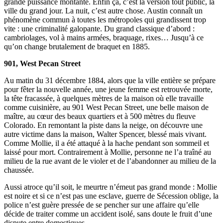
grande puissance montante. Enfin ça, c’est la version tout public, la
ville du grand jour. La nuit, c’est autre chose. Austin connaît un
phénomène commun à toutes les métropoles qui grandissent trop
vite : une criminalité galopante. Du grand classique d’abord :
cambriolages, vol à mains armées, braquage, rixes… Jusqu’à ce
qu’on change brutalement de braquet en 1885.
901, West Pecan Street
Au matin du 31 décembre 1884, alors que la ville entière se prépare
pour fêter la nouvelle année, une jeune femme est retrouvée morte,
la tête fracassée, à quelques mètres de la maison où elle travaille
comme cuisinière, au 901 West Pecan Street, une belle maison de
maître, au cœur des beaux quartiers et à 500 mètres du fleuve
Colorado. En remontant la piste dans la neige, on découvre une
autre victime dans la maison, Walter Spencer, blessé mais vivant.
Comme Mollie, il a été attaqué à la hache pendant son sommeil et
laissé pour mort. Contrairement à Mollie, personne ne l’a traîné au
milieu de la rue avant de le violer et de l’abandonner au milieu de la
chaussée.
Aussi atroce qu’il soit, le meurtre n’émeut pas grand monde : Mollie
est noire et si ce n’est pas une esclave, guerre de Sécession oblige, la
police n’est guère pressée de se pencher sur une affaire qu’elle
décide de traiter comme un accident isolé, sans doute le fruit d’une
dispute entre domestiques.