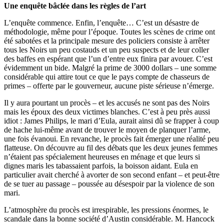
Une enquête bâclée dans les règles de l’art
L’enquête commence. Enfin, l’enquête… C’est un désastre de
méthodologie, même pour l’époque. Toutes les scènes de crime ont
été sabotées et la principale mesure des policiers consiste à arrêter
tous les Noirs un peu costauds et un peu suspects et de leur coller
des baffes en espérant que l’un d’entre eux finira par avouer. C’est
évidemment un bide. Malgré la prime de 3000 dollars – une somme
considérable qui attire tout ce que le pays compte de chasseurs de
primes – offerte par le gouverneur, aucune piste sérieuse n’émerge.
Il y aura pourtant un procès – et les accusés ne sont pas des Noirs
mais les époux des deux victimes blanches. C’est à peu près aussi
idiot : James Philips, le mari d’Eula, aurait ainsi dû se frapper à coup
de hache lui-même avant de trouver le moyen de planquer l’arme,
une fois évanoui. En revanche, le procès fait émerger une réalité peu
flatteuse. On découvre au fil des débats que les deux jeunes femmes
n’étaient pas spécialement heureuses en ménage et que leurs si
dignes maris les tabassaient parfois, la boisson aidant. Eula en
particulier avait cherché à avorter de son second enfant – et peut-être
de se tuer au passage – poussée au désespoir par la violence de son
mari.
L’atmosphère du procès est irrespirable, les pressions énormes, le
scandale dans la bonne société d’Austin considérable. M. Hancock