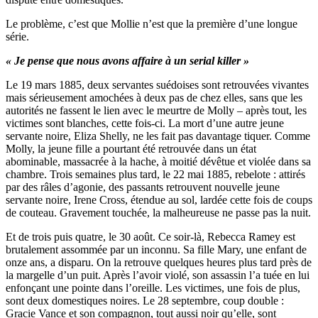
Le problème, c’est que Mollie n’est que la première d’une longue
série.
« Je pense que nous avons affaire à un serial killer »
Le 19 mars 1885, deux servantes suédoises sont retrouvées vivantes
mais sérieusement amochées à deux pas de chez elles, sans que les
autorités ne fassent le lien avec le meurtre de Molly – après tout, les
victimes sont blanches, cette fois-ci. La mort d’une autre jeune
servante noire, Eliza Shelly, ne les fait pas davantage tiquer. Comme
Molly, la jeune fille a pourtant été retrouvée dans un état
abominable, massacrée à la hache, à moitié dévêtue et violée dans sa
chambre. Trois semaines plus tard, le 22 mai 1885, rebelote : attirés
par des râles d’agonie, des passants retrouvent nouvelle jeune
servante noire, Irene Cross, étendue au sol, lardée cette fois de coups
de couteau. Gravement touchée, la malheureuse ne passe pas la nuit.
Et de trois puis quatre, le 30 août. Ce soir-là, Rebecca Ramey est
brutalement assommée par un inconnu. Sa fille Mary, une enfant de
onze ans, a disparu. On la retrouve quelques heures plus tard près de
la margelle d’un puit. Après l’avoir violé, son assassin l’a tuée en lui
enfonçant une pointe dans l’oreille. Les victimes, une fois de plus,
sont deux domestiques noires. Le 28 septembre, coup double :
Gracie Vance et son compagnon, tout aussi noir qu’elle, sont