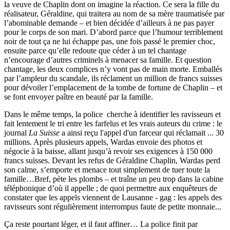
la veuve de Chaplin dont on imagine la réaction. Ce sera la fille du
réalisateur, Géraldine, qui traitera au nom de sa mère traumatisée par
l’abominable demande – et bien décidée d’ailleurs à ne pas payer
pour le corps de son mari. D’abord parce que l’humour terriblement
noir de tout ça ne lui échappe pas, une fois passé le premier choc,
ensuite parce qu’elle redoute que céder à un tel chantage
n’encourage d’autres criminels à menacer sa famille. Et question
chantage, les deux complices n’y vont pas de main morte. Emballés
par l’ampleur du scandale, ils réclament un million de francs suisses
pour dévoiler l’emplacement de la tombe de fortune de Chaplin – et
se font envoyer paître en beauté par la famille.
Dans le même temps, la police cherche à identifier les ravisseurs et
fait lentement le tri entre les farfelus et les vrais auteurs du crime : le
journal
La Suisse
a ainsi reçu l'appel d'un farceur qui réclamait ... 30
millions. Après plusieurs appels, Wardas envoie des photos et
négocie à la baisse, allant jusqu’à revoir ses exigences à 150 000
francs suisses. Devant les refus de Géraldine Chaplin, Wardas perd
son calme, s’emporte et menace tout simplement de tuer toute la
famille…Bref, pète les plombs – et traîne un peu trop dans la cabine
téléphonique d’où il appelle ; de quoi permettre aux enquêteurs de
constater que les appels viennent de Lausanne - gag : les appels des
ravisseurs sont régulièrement interrompus faute de petite monnaie...
Ça reste pourtant léger, et il faut affiner… La police finit par