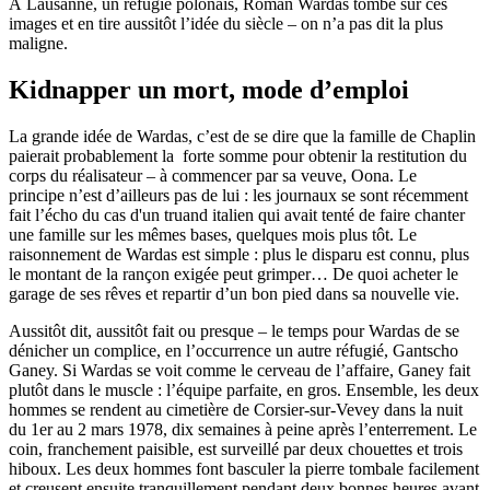
À Lausanne, un réfugié polonais, Roman Wardas tombe sur ces
images et en tire aussitôt l’idée du siècle – on n’a pas dit la plus
maligne.
Kidnapper un mort, mode d’emploi
La grande idée de Wardas, c’est de se dire que la famille de Chaplin
paierait probablement la forte somme pour obtenir la restitution du
corps du réalisateur – à commencer par sa veuve, Oona. Le
principe n’est d’ailleurs pas de lui : les journaux se sont récemment
fait l’écho du cas d'un truand italien qui avait tenté de faire chanter
une famille sur les mêmes bases, quelques mois plus tôt. Le
raisonnement de Wardas est simple : plus le disparu est connu, plus
le montant de la rançon exigée peut grimper… De quoi acheter le
garage de ses rêves et repartir d’un bon pied dans sa nouvelle vie.
Aussitôt dit, aussitôt fait ou presque – le temps pour Wardas de se
dénicher un complice, en l’occurrence un autre réfugié, Gantscho
Ganey. Si Wardas se voit comme le cerveau de l’affaire, Ganey fait
plutôt dans le muscle : l’équipe parfaite, en gros. Ensemble, les deux
hommes se rendent au cimetière de Corsier-sur-Vevey dans la nuit
du 1er au 2 mars 1978, dix semaines à peine après l’enterrement. Le
coin, franchement paisible, est surveillé par deux chouettes et trois
hiboux. Les deux hommes font basculer la pierre tombale facilement
et creusent ensuite tranquillement pendant deux bonnes heures avant