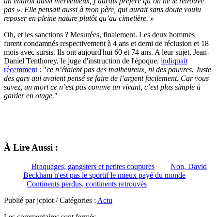
un endroit aussi merveilleux, j’aurais préféré qu’on ne le retrouve
pas ». Elle pensait aussi à mon père, qui aurait sans doute voulu
reposer en pleine nature plutôt qu’au cimetière. »
Oh, et les sanctions ? Mesurées, finalement. Les deux hommes
furent condamnés respectivement à 4 ans et demi de réclusion et 18
mois avec sursis. Ils ont aujourd'hui 60 et 74 ans. A leur sujet, J
ean-
Daniel Tenthorey, le juge d'instruction de l'époque,
indiquait
récemmen
t : "
ce n’étaient pas des malheureux, ni des pauvres. Juste
des gars qui avaient pensé se faire de l’argent facilement. Car vous
savez, un mort ce n’est pas comme un vivant, c’est plus simple à
garder en otage.
"
À Lire Aussi :
Braquages, gangsters et petites coupures
Non, David
Beckham n'est pas le sportif le mieux payé du monde
Continents perdus, continents retrouvés
Publié par jcpiot / Catégories :
Actu
Les commentaires sont fermés.