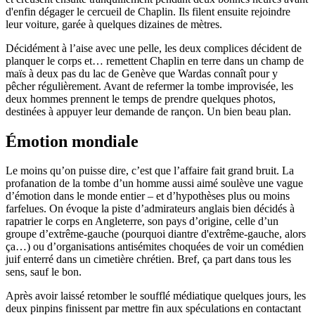
d'enfin dégager le cercueil de Chaplin. Ils filent ensuite rejoindre
leur voiture, garée à quelques dizaines de mètres.
Décidément à l’aise avec une pelle, les deux complices décident de
planquer le corps et… remettent Chaplin en terre dans un champ de
maïs à deux pas du lac de Genève que Wardas connaît pour y
pêcher régulièrement. Avant de refermer la tombe improvisée, les
deux hommes prennent le temps de prendre quelques photos,
destinées à appuyer leur demande de rançon. Un bien beau plan.
Émotion mondiale
Le moins qu’on puisse dire, c’est que l’affaire fait grand bruit. La
profanation de la tombe d’un homme aussi aimé soulève une vague
d’émotion dans le monde entier – et d’hypothèses plus ou moins
farfelues. On évoque la piste d’admirateurs anglais bien décidés à
rapatrier le corps en Angleterre, son pays d’origine, celle d’un
groupe d’extrême-gauche (pourquoi diantre d'extrême-gauche, alors
ça…) ou d’organisations antisémites choquées de voir un comédien
juif enterré dans un cimetière chrétien. Bref, ça part dans tous les
sens, sauf le bon.
Après avoir laissé retomber le soufflé médiatique quelques jours, les
deux pinpins finissent par mettre fin aux spéculations en contactant