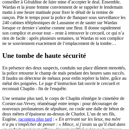
conseiller à Géraldine de faire mine d’accepter le deal. Ensemble,
Wardas et la jeune femme conviennent de se rappeler le lendemain
matin à une heure matinale pour fixer le détail de la remise de
rançon. Pile le temps pour la police de flanquer sous surveillance les
240 cabines téléphoniques de Lausanne et de sauter sur Wardas
lorsque ce dernier s’amène comme une fleur. Il donne rapidement
son complice et avoue tout – reste à retrouver le cercueil, ce qui n’a
rien de facile : après plusieurs semaines, ni Wardas ni son complice
ne se souviennent exactement de l’emplacement de la tombe…
Une tombe de haute sécurité
En présence des deux suspects, conduits sur place dûment menottés,
la police retourne le champ de maïs pendant des heures sans succès.
Il faudra un détecteur de métaux pour enfin repérer la bière, grâce au
métal des poignées. Le juge d’instruction fait ouvrir le cercueil et
reconnait Chaplin - fin de l'enquête.
Une semaine plus tard, le corps de Chaplin réintègre le cimetière de
Corsier-sur-Vevey, réaménagé entre temps : pour décourager de
nouveaux profanateurs de sépulture, on coule une dalle de béton de
deux mètres d’épaisseur au-dessus de Charlot. L’un de ses fils,
Eugène,
racontera plus tard
:
« En arrivant sur les lieux, ma mère
n’a pu s’empêcher de penser : « Mince, si j’avais su qu’il était dans