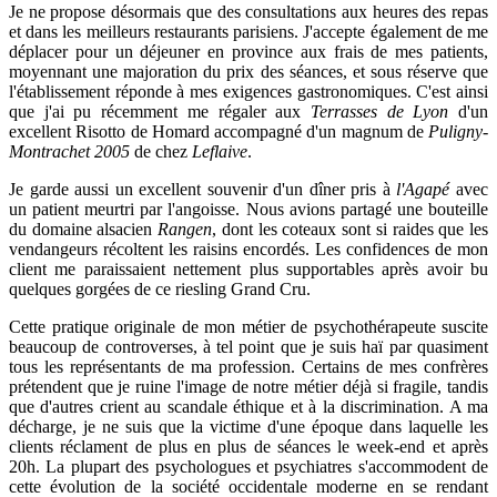
Je ne propose désormais que des consultations aux heures des repas
et dans les meilleurs restaurants parisiens. J'accepte également de me
déplacer pour un déjeuner en province aux frais de mes patients,
moyennant une majoration du prix des séances, et sous réserve que
l'établissement réponde à mes exigences gastronomiques. C'est ainsi
que j'ai pu récemment me régaler aux
Terrasses de Lyon
d'un
excellent Risotto de Homard accompagné d'un magnum de
Puligny-
Montrachet 2005
de chez
Leflaive
.
Je garde aussi un excellent souvenir d'un dîner pris à
l'Agapé
avec
un patient meurtri par l'angoisse. Nous avions partagé une bouteille
du domaine alsacien
Rangen
, dont les coteaux sont si raides que les
vendangeurs récoltent les raisins encordés. Les confidences de mon
client me paraissaient nettement plus supportables après avoir bu
quelques gorgées de ce riesling Grand Cru.
Cette pratique originale de mon métier de psychothérapeute suscite
beaucoup de controverses, à tel point que je suis haï par quasiment
tous les représentants de ma profession. Certains de mes confrères
prétendent que je ruine l'image de notre métier déjà si fragile, tandis
que d'autres crient au scandale éthique et à la discrimination. A ma
décharge, je ne suis que la victime d'une époque dans laquelle les
clients réclament de plus en plus de séances le week-end et après
20h. La plupart des psychologues et psychiatres s'accommodent de
cette évolution de la société occidentale moderne en se rendant