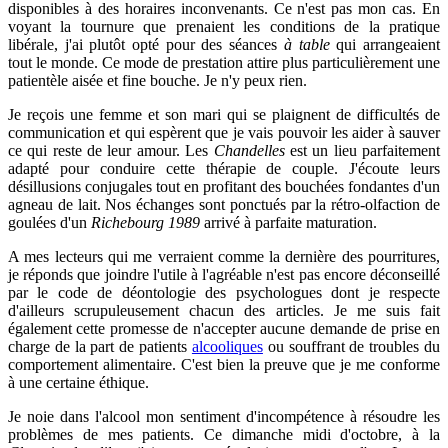
disponibles à des horaires inconvenants. Ce n'est pas mon cas. En
voyant la tournure que prenaient les conditions de la pratique
libérale, j'ai plutôt opté pour des séances
à table
qui arrangeaient
tout le monde. Ce mode de prestation attire plus particulièrement une
patientèle aisée et fine bouche. Je n'y peux rien.
Je reçois une femme et son mari qui se plaignent de difficultés de
communication et qui espèrent que je vais pouvoir les aider à sauver
ce qui reste de leur amour. Les
Chandelles
est un lieu parfaitement
adapté pour conduire cette thérapie de couple. J'écoute leurs
désillusions conjugales tout en profitant des bouchées fondantes d'un
agneau de lait. Nos échanges sont ponctués par la rétro-olfaction de
goulées d'un
Richebourg 1989
arrivé à parfaite maturation.
A mes lecteurs qui me verraient comme la dernière des pourritures,
je réponds que joindre l'utile à l'agréable n'est pas encore déconseillé
par le code de déontologie des psychologues dont je respecte
d'ailleurs scrupuleusement chacun des articles. Je me suis fait
également cette promesse de n'accepter aucune demande de prise en
charge de la part de patients
alcooliques
ou souffrant de troubles du
comportement alimentaire. C'est bien la preuve que je me conforme
à une certaine éthique.
Je noie dans l'alcool mon sentiment d'incompétence à résoudre les
problèmes de mes patients. Ce dimanche midi d'octobre, à la