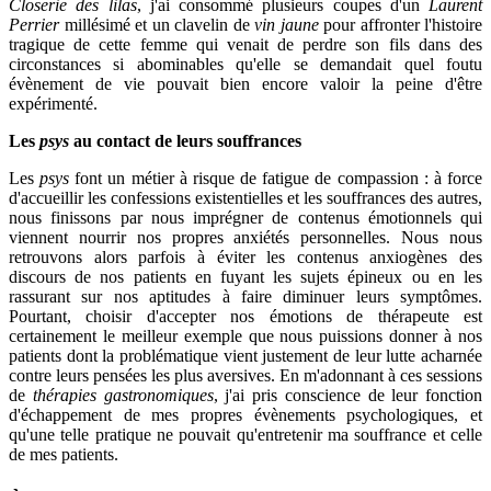
Closerie des lilas
, j'ai consommé plusieurs coupes d'un
Laurent
Perrier
millésimé et un clavelin de
vin jaune
pour affronter l'histoire
tragique de cette femme qui venait de perdre son fils dans des
circonstances si abominables qu'elle se demandait quel foutu
évènement de vie pouvait bien encore valoir la peine d'être
expérimenté.
Les
psys
au contact de leurs souffrances
Les
psys
font un métier à risque de fatigue de compassion : à force
d'accueillir les confessions existentielles et les souffrances des autres,
nous finissons par nous imprégner de contenus émotionnels qui
viennent nourrir nos propres anxiétés personnelles. Nous nous
retrouvons alors parfois à éviter les contenus anxiogènes des
discours de nos patients en fuyant les sujets épineux ou en les
rassurant sur nos aptitudes à faire diminuer leurs symptômes.
Pourtant, choisir d'accepter nos émotions de thérapeute est
certainement le meilleur exemple que nous puissions donner à nos
patients dont la problématique vient justement de leur lutte acharnée
contre leurs pensées les plus aversives. En m'adonnant à ces sessions
de
thérapies gastronomiques
, j'ai pris conscience de leur fonction
d'échappement de mes propres évènements psychologiques, et
qu'une telle pratique ne pouvait qu'entretenir ma souffrance et celle
de mes patients.