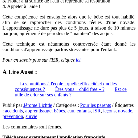
3.
Flotter à la surface de l'eau et reprendre sa respiration
4
. Appeler à l'aide !
Cette compétence est enseignée alors que le bébé est tout habillé,
afin de se rapprocher des conditions réelles d'une noyade.
L'apprentissage ne dure pas plus de 5 jours, à raison de 10 minutes
par jour, agrémenté de périodes de "maintien" des acquis.
Cette technique est néanmoins controversée étant donné les
conditions d'apprentissage parfois stressantes pour l'enfant...
Pour en savoir plus sur l'ISR, cliquez
ici
.
À Lire Aussi :
Les punitions à l'école : quelle efficacité et quelles
conséquences ?
Êtes-vous « child free » ?
Est-ce
utile de crier sur ses enfants ?
Publié par
Jérome Lichtle
/ Catégories :
Pour les parents
/ Étiquettes
:
accidents
,
apprentissage
,
bébés
,
eau
,
enfants
,
ISR
,
leçons
,
noyade
,
prévention
,
survie
Les commentaires sont fermés.
Télécharger gratuitement l’application franceinfo