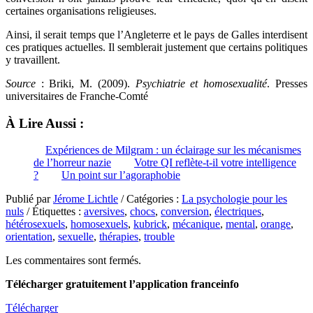
certaines organisations religieuses.
Ainsi, il serait temps que l’Angleterre et le pays de Galles interdisent
ces pratiques actuelles. Il semblerait justement que certains politiques
y travaillent.
Source
: Briki, M. (2009).
Psychiatrie et homosexualité
. Presses
universitaires de Franche-Comté
À Lire Aussi :
Expériences de Milgram : un éclairage sur les mécanismes
de l’horreur nazie
Votre QI reflète-t-il votre intelligence
?
Un point sur l’agoraphobie
Publié par
Jérome Lichtle
/ Catégories :
La psychologie pour les
nuls
/ Étiquettes :
aversives
,
chocs
,
conversion
,
électriques
,
hétérosexuels
,
homosexuels
,
kubrick
,
mécanique
,
mental
,
orange
,
orientation
,
sexuelle
,
thérapies
,
trouble
Les commentaires sont fermés.
Télécharger gratuitement l’application franceinfo
Télécharger