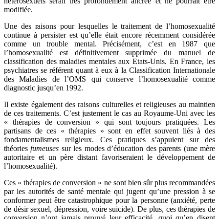
hétérosexuels serait très profondément ancrée et ne pourrait être
modifiée.
Une des raisons pour lesquelles le traitement de l’homosexualité
continue à persister est qu’elle était encore récemment considérée
comme un trouble mental. Précisément, c’est en 1987 que
l’homosexualité est définitivement supprimée du manuel de
classification des maladies mentales aux Etats-Unis. En France, les
psychiatres se référent quant à eux à la Classification Internationale
des Maladies de l’OMS qui conserve l’homosexualité comme
diagnostic jusqu’en 1992.
Il existe également des raisons culturelles et religieuses au maintien
de ces traitements. C’est justement le cas au Royaume-Uni avec les
« thérapies de conversion » qui sont toujours pratiquées. Les
partisans de ces « thérapies » sont en effet souvent liés à des
fondamentalismes religieux. Ces pratiques s’appuient sur des
théories
fumeuses
sur les modes d’éducation des parents (une mère
autoritaire et un père distant favoriseraient le développement de
l’homosexualité).
Ces « thérapies de conversion » ne sont bien sûr plus recommandées
par les autorités de santé mentale qui jugent qu’une pression à se
conformer peut être catastrophique pour la personne (anxiété, perte
de désir sexuel, dépression, voire suicide). De plus, ces thérapies de
conversion n’ont jamais prouvé leur efficacité, quoi qu’en disent