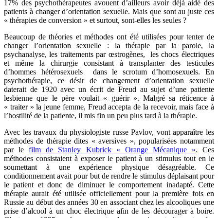
17% des psychothérapeutes avouent d’ailleurs avoir déjà aidé des
patients à changer d’orientation sexuelle. Mais que sont au juste ces
« thérapies de conversion » et surtout, sont-elles les seules ?
Beaucoup de théories et méthodes ont été utilisées pour tenter de
changer l’orientation sexuelle : la thérapie par la parole, la
psychanalyse, les traitements par œstrogènes, les chocs électriques
et même la chirurgie consistant à transplanter des testicules
d’hommes hétérosexuels dans le scrotum d’homosexuels. En
psychothérapie, ce désir de changement d’orientation sexuelle
daterait de 1920 avec un écrit de Freud au sujet d’une patiente
lesbienne que le père voulait « guérir ». Malgré sa réticence à
« traiter » la jeune femme, Freud accepta de la recevoir, mais face à
l’hostilité de la patiente, il mis fin un peu plus tard à la thérapie.
Avec les travaux du physiologiste russe Pavlov, vont apparaître les
méthodes de thérapie dites « aversives », popularisées notamment
par le
film de Stanley Kubrick « Orange Mécanique »
. Ces
méthodes consistaient à exposer le patient à un stimulus tout en le
soumettant à une expérience physique désagréable. Ce
conditionnement avait pour but de rendre le stimulus déplaisant pour
le patient et donc de diminuer le comportement inadapté. Cette
thérapie aurait été utilisée officiellement pour la première fois en
Russie au début des années 30 en associant chez les alcooliques une
prise d’alcool à un choc électrique afin de les décourager à boire.