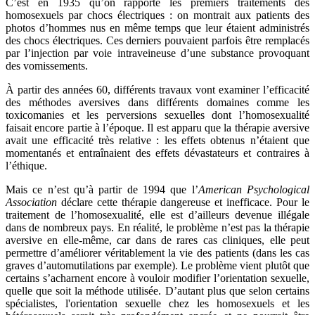
C’est en 1935 qu’on rapporte les premiers traitements des
homosexuels par chocs électriques : on montrait aux patients des
photos d’hommes nus en même temps que leur étaient administrés
des chocs électriques. Ces derniers pouvaient parfois être remplacés
par l’injection par voie intraveineuse d’une substance provoquant
des vomissements.
À partir des années 60, différents travaux vont examiner l’efficacité
des méthodes aversives dans différents domaines comme les
toxicomanies et les perversions sexuelles dont l’homosexualité
faisait encore partie à l’époque. Il est apparu que la thérapie aversive
avait une efficacité très relative : les effets obtenus n’étaient que
momentanés et entraînaient des effets dévastateurs et contraires à
l’éthique.
Mais ce n’est qu’à partir de 1994 que l’
American Psychological
Association
déclare cette thérapie dangereuse et inefficace. Pour le
traitement de l’homosexualité, elle est d’ailleurs devenue illégale
dans de nombreux pays. En réalité, le problème n’est pas la thérapie
aversive en elle-même, car dans de rares cas cliniques, elle peut
permettre d’améliorer véritablement la vie des patients (dans les cas
graves d’automutilations par exemple). Le problème vient plutôt que
certains s’acharnent encore à vouloir modifier l’orientation sexuelle,
quelle que soit la méthode utilisée. D’autant plus que selon certains
spécialistes, l'orientation sexuelle chez les homosexuels et les