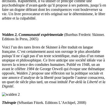
décisions. Rapidement, il va utiliser ce principe comme une
psychothérapie d’avant-garde qu’il propose à ses patients, jusqu’à en
faire un dogme délirant dont les conséquences vont bouleverser sa
vie. Un livre provocateur et très original sur le déterminisme, le libre
arbitre et la culpabilité.
Walden 2, Communauté expérimen
tale
(Burrhus Frederic Skinner.
Editions In Press, 2005)
Voici l’un des rares livres de Skinner à être traduit en langue
française. C’est certainement aussi son ouvrage le plus abordable
puisqu’il ne s’agit pas d’un texte scientifique, mais plus d’un roman
utopique et philosophique. Ce livre anticipe une société idéale vue à
travers la science des conduites humaines. Publié en 1948, un an
avant le célèbre
1984
de George Orwell qui évoque une thématique
opposée,
Walden 2
propose une réflexion sur la politique sociale et
une amorce d’analyse de la liberté pour laquelle l’auteur consacrera,
un quart de siècle plus tard, un essai intitulé
Par-delà la Liberté et la
Dignité
.
Thérapie
(Sébastian Fitzek. Editions L’Archipel, 2008)