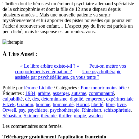
Thriller dont le héros est un éminent psychiatre allemand spécialiste
de la schizophrénie et dont la fille de 12 ans a disparu depuis
plusieurs années... Mais une nouvelle patiente va surgir
mystérieusement et lui apporter des pistes nouvelles qui pourraient
l’aider à retrouver son enfant… L’aspect psy du livre est parfois un
peu cliché, mais le suspense est au rendez-vous.
À Lire Aussi :
« Le libre arbitre existe-t-il ? »
Peut-on mettre vos
comportements en équation ?
Une psychothérapie
assistée par psychédéliques, ça vous tente ?
Publié par
Jérome Lichtle
/ Catégories :
Pour mourir moins bête
/
Étiquettes :
1984
,
arbitre
,
asperger
,
autisme
,
communauté
,
culpabilité
,
dé
,
dés
,
déterminisme
,
dignité
,
empereur
,
expérimentale
,
Fitzek
,
Grandin
,
homme
,
homme-dé
,
Horiot
,
liberté
,
libre
,
livre
,
Orwell
,
psy
,
psychiatre
,
psychothérapie
,
Rhinehart
,
schizophrénie
,
Sébastian
,
Skinner
,
thérapie
,
thriller
,
utopie
,
walden
Les commentaires sont fermés.
Télécharger gratuitement l’application franceinfo