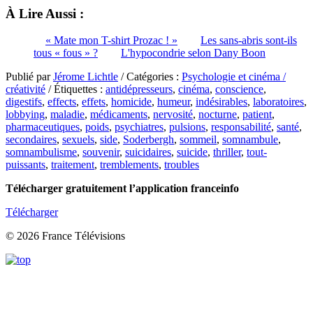
À Lire Aussi :
« Mate mon T-shirt Prozac ! »
Les sans-abris sont-ils
tous « fous » ?
L'hypocondrie selon Dany Boon
Publié par
Jérome Lichtle
/ Catégories :
Psychologie et cinéma /
créativité
/ Étiquettes :
antidépresseurs
,
cinéma
,
conscience
,
digestifs
,
effects
,
effets
,
homicide
,
humeur
,
indésirables
,
laboratoires
,
lobbying
,
maladie
,
médicaments
,
nervosité
,
nocturne
,
patient
,
pharmaceutiques
,
poids
,
psychiatres
,
pulsions
,
responsabilité
,
santé
,
secondaires
,
sexuels
,
side
,
Soderbergh
,
sommeil
,
somnambule
,
somnambulisme
,
souvenir
,
suicidaires
,
suicide
,
thriller
,
tout-
puissants
,
traitement
,
tremblements
,
troubles
Télécharger gratuitement l’application franceinfo
Télécharger
© 2026 France Télévisions