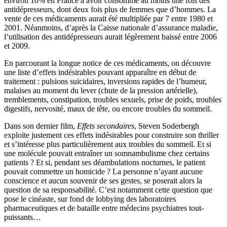
environ 10% en France a avoir consommé au moins une fois des
antidépresseurs, dont deux fois plus de femmes que d’hommes. La
vente de ces médicaments aurait été multipliée par 7 entre 1980 et
2001. Néanmoins, d’après la Caisse nationale d’assurance maladie,
l’utilisation des antidépresseurs aurait légèrement baissé entre 2006
et 2009.
En parcourant la longue notice de ces médicaments, on découvre
une liste d’effets indésirables pouvant apparaître en début de
traitement : pulsions suicidaires, inversions rapides de l’humeur,
malaises au moment du lever (chute de la pression artérielle),
tremblements, constipation, troubles sexuels, prise de poids, troubles
digestifs, nervosité, maux de tête, ou encore troubles du sommeil.
Dans son dernier film,
Effets secondaires
, Steven Soderbergh
exploite justement ces effets indésirables pour construire son thriller
et s’intéresse plus particulièrement aux troubles du sommeil. Et si
une molécule pouvait entraîner un somnambulisme chez certains
patients ? Et si, pendant ses déambulations nocturnes, le patient
pouvait commettre un homicide ? La personne n’ayant aucune
conscience et aucun souvenir de ses gestes, se poserait alors la
question de sa responsabilité. C’est notamment cette question que
pose le cinéaste, sur fond de lobbying des laboratoires
pharmaceutiques et de bataille entre médecins psychiatres tout-
puissants…