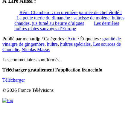
À Lire Aussi :
Rémi Chambard : ma première journée de chef étoilé !
La petite tuerie du dimanche : saucisse de molène, huîtres
chaudes, jus fumé au beurre d’algues
Les dernières
huîtres plates sauvages d’Europe
Publié par menardjp / Catégories :
Actu
/ Étiquettes :
granité de
vinaigre de gingembre
,
huître
,
huîtres spéciales
,
Les sources de
Caudalie
,
Nicolas Masse.
Les commentaires sont fermés.
Télécharger gratuitement l’application franceinfo
Télécharger
© 2026 France Télévisions