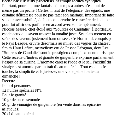
l’échalote sur leurs précieuses hermaphrodites cycliques.
Pourtant, pourtant, une fantaisie de temps à autres n’est tout de
même pas un péché ! Certes, il faut de l’élégance, des égards, une
certaine délicatesse pour ne pas rater son mariage. Important de faire
sa cour avec subtilité, de bien comprendre le caractère de la dame
pour lui offrir des parfums en accord avec son tempérament.
Nicolas Masse, chef étoilé aux “Sources de Caudalie” à Bordeaux,
est de ceux qui savent trouver la tonalité juste. Ses plats mettent en
scène des saveurs justement harmonisées. Ce Normand, conquis par
le Pays Basque, œuvre désormais au milieu des vignes du château
Smith Haut Lafitte, merveileux cru de Pessac Léognan, dont Les
“Sources de Caudalie” sont le prestigieux complexe oenotouristique.
Cette recette d’huîtres et granité de gingembre exprime parfaitement
l’esprit de sa cuisine. L’aromate caresse l’iode et le sel, l’acidité du
vinaigre est amortie par un trait d’eau minérale. Tout est dans le
touché, la simplicité et la justesse, une vraie petite tuerie du
dimanche !
Recette
Pour 4 personnes
12 huîtres spéciales N°1
Pour le granité
10 gr de sucre semoule
50 gr de vinnaigre de gingembre (en vente dans les épiceries
asiatiques)
20 cl d’eau minéral