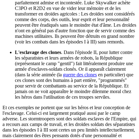
parfaitement admise et incontestée. Luke Skywalker achète
C3PO et R2D2 en vue de vider leur mémoire et de les
transformer en droïdes agricoles : Les droïdes sont considérés
comme des corps, des outils, leur esprit et leur personnalité
peuvent être éradiqués sans le moindre état d'âme. Les droïdes
n'ont en général pas d'autre fonction que de servir comme des
machines utilitaires. Ils peuvent être détruits en grand nombre
(voir les combats dans les épisodes I à III) sans remords.
L'esclavage des clones
. Dans l'épisode II, pour lutter contre
les séparatistes et leurs armées de robots, la République
(représentant le camp "gentil") fait littéralement produire une
armée d'esclaves-soldats clonés. Or il apparaît clairement
(dans la série animée (la
guerre des clones
en particulier) que
ces clones sont des humains à part entière, "programmés"
pour servir de combattants au service de la République. Et
jamais on ne voit apparaître le moindre dilemme moral chez
les héros dans l'utilisation de ces troupes serviles.
Et ces exemples ne portent que sur les héros et leur conception de
l'esclavage. Celui-ci est largement pratiqué aussi par le camp
adverse. Les stormtroopers sont des soldats esclaves de l'Empire, qui
a recours aux camps de travail, et les droïdes soldats des séparatistes
dans les épisodes I à III sont certes un peu limités intellectuellement,
mais clairement des êtres pensants dotés d'une personnalité et