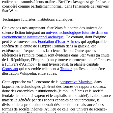
entièrement soumis à leurs maîtres. Bref l'esclavage est généralisé, et
considéré comme parfaitement normal, dans l'ensemble de l'univers
Star Wars.
Techniques futuristes, institutions archaïques
Ce n'est pas très surprenant. Star Wars fait partie des univers de
science-fiction intégrant un
univers technologique futuriste dans un
environnement institutionnel archaïque
. Ce courant, dont l'origine
peut être trouvée dans
Fondation d'Isaac Asimov
, qui appliquait le
schéma de la chute de l'Empire Romain dans la galaxie, est
extrêmement fréquent dans la science-fiction. Outre que les
références à l'empire romain sont évidentes dans Star Wars (la chute
de la République, l'Empire...) on y trouve énormément de références
à l'univers d'Asimov - le saut hyperspatial, la planète-capitale
Coruscant
qui ressemble tellement à
Trantor
qu'elles ont la même
illustration Wikipedia, entre autres.
Cette approche va à l'encontre de la
perspective Marxiste
, dans
laquelle les technologies génèrent des formes de rapports sociaux,
donc des ensembles institutionnels (le moulin à bras et la société
féodale, le moulin à vapeur et le capitalisme industriel). L'abondance
matérielle générée par des robots capables de tout produire, la
division de la production devrait dès lors donner naissance à des
formes de société inédites. Au lieu de cela, ces univers de science-