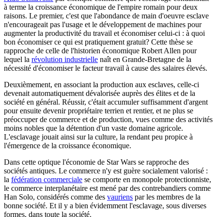
à terme la croissance économique de l'empire romain pour deux
raisons. Le premier, c'est que l'abondance de main d'oeuvre esclave
n'encourageait pas l'usage et le développement de machines pour
augmenter la productivité du travail et économiser celui-ci : à quoi
bon économiser ce qui est pratiquement gratuit? Cette thèse se
rapproche de celle de l'historien économique Robert Allen pour
lequel la
révolution industrielle
naît en Grande-Bretagne de la
nécessité d'économiser le facteur travail à cause des salaires élevés.
Deuxièmement, en associant la production aux esclaves, celle-ci
devenait automatiquement dévalorisée auprès des élites et de la
société en général. Réussir, c'était accumuler suffisamment d'argent
pour ensuite devenir propriétaire terrien et rentier, et ne plus se
préoccuper de commerce et de production, vues comme des activités
moins nobles que la détention d'un vaste domaine agricole.
L'esclavage jouait ainsi sur la culture, la rendant peu propice à
l'émergence de la croissance économique.
Dans cette optique l'économie de Star Wars se rapproche des
sociétés antiques. Le commerce n'y est guère socialement valorisé :
la
fédération commerciale
se comporte en monopole protectionniste,
le commerce interplanétaire est mené par des contrebandiers comme
Han Solo, considérés comme des
vauriens
par les membres de la
bonne société. Et il y a bien évidemment l'esclavage, sous diverses
formes, dans toute la société.