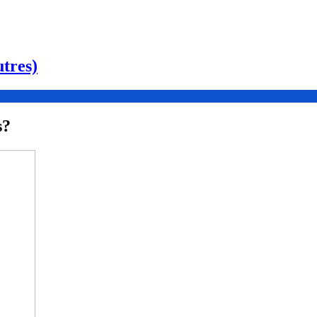
tres)
s?