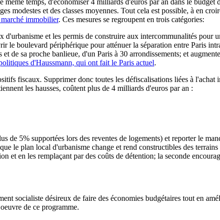
e même temps, d'économiser 4 milliards d'euros par an dans le budget de l
nages modestes et des classes moyennes. Tout cela est possible, à en cr
e marché immobilier
. Ces mesures se regroupent en trois catégories:
caux d'urbanisme et les permis de construire aux intercommunalités pour 
rir le boulevard périphérique pour atténuer la séparation entre Paris int
is et de sa proche banlieue, d'un Paris à 30 arrondissements; et augment
politiques d'Haussmann, qui ont fait le Paris actuel
.
tifs fiscaux. Supprimer donc toutes les défiscalisations liées à l'achat
etiennent les hausses, coûtent plus de 4 milliards d'euros par an :
 plus de 5% supportées lors des reventes de logements) et reporter le man
rsque le plan local d'urbanisme change et rend constructibles des terrains
ion et en les remplaçant par des coûts de détention; la seconde encourage
ent socialiste désireux de faire des économies budgétaires tout en améli
n oeuvre de ce programme.