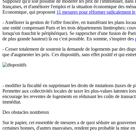
Supposez qu'il soit possible de modérer les prix de l'immobilier, dans l
françaises, et d'améliorer l'emploi et la situation économique des mé
Economique, qui proposent
11 mesures pour réformer radicalement l
- Améliorer la gestion de l'offre foncière, en transférant les plans lo
une entité comprenant Paris et les trois départements limitrophes; couv
lorsqu'on franchit le périphérique). Se rapprocher d'une fusion de Par
de plus grande hauteur) là ou c'est possible. En somme, s'inspirer des
- Cesser totalement de soutenir la demande de logements par des disposi
que d'augmenter les prix. Ces dispositifs, sans effet positif et qui entr
- modifier la fiscalité en supprimant les droits de mutations (taxes de
Permettre aux collectivités locales de taxer les plus-values latentes lo
encourage les reventes de logements en réduisant les coûts de transact
immédiat.
Des obstacles nombreux
Sur le papier, cet ensemble de mesures a de quoi séduire un gouvernem
certaines bonnes, d'autres mauvaises, rendent peu probable la mise e