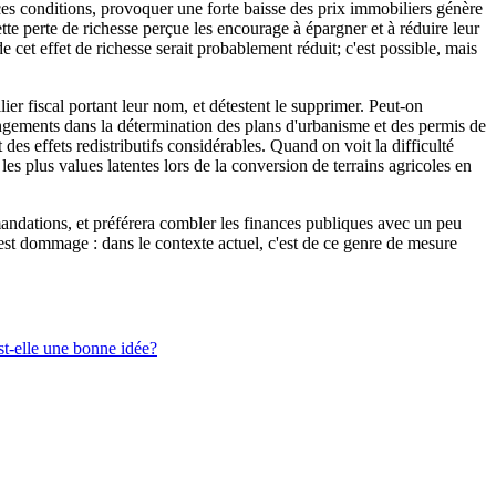
ces conditions, provoquer une forte baisse des prix immobiliers génère
tte perte de richesse perçue les encourage à épargner et à réduire leur
et effet de richesse serait probablement réduit; c'est possible, mais
ier fiscal portant leur nom, et détestent le supprimer. Peut-on
hangements dans la détermination des plans d'urbanisme et des permis de
es effets redistributifs considérables. Quand on voit la difficulté
 les plus values latentes lors de la conversion de terrains agricoles en
mandations, et préférera combler les finances publiques avec un peu
'est dommage : dans le contexte actuel, c'est de ce genre de mesure
st-elle une bonne idée?