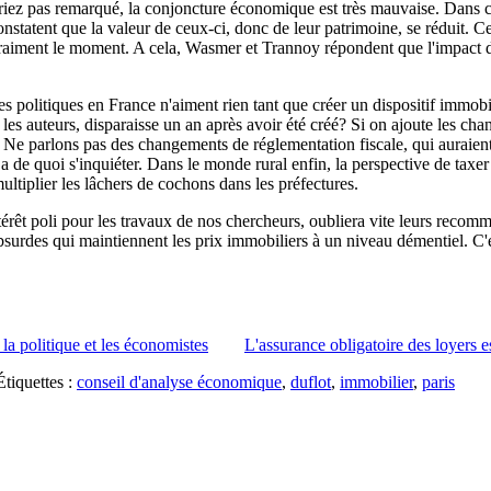
auriez pas remarqué, la conjoncture économique est très mauvaise. Dans 
onstatent que la valeur de ceux-ci, donc de leur patrimoine, se réduit. Ce
raiment le moment. A cela, Wasmer et Trannoy répondent que l'impact de c
s politiques en France n'aiment rien tant que créer un dispositif immobil
r les auteurs, disparaisse un an après avoir été créé? Si on ajoute les c
. Ne parlons pas des changements de réglementation fiscale, qui auraient d
y a de quoi s'inquiéter. Dans le monde rural enfin, la perspective de taxer
multiplier les lâchers de cochons dans les préfectures.
érêt poli pour les travaux de nos chercheurs, oubliera vite leurs recom
 absurdes qui maintiennent les prix immobiliers à un niveau démentiel. C
 la politique et les économistes
L'assurance obligatoire des loyers e
Étiquettes :
conseil d'analyse économique
,
duflot
,
immobilier
,
paris