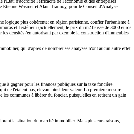
'Etat; d'accroître l'efficacité de l'économie et des entreprises
oire Etienne Wasmer et Alain Trannoy, pour le Conseil d'Analyse
une logique plus cohérente; en région parisienne, confier l'urbanisme à
ramuros et l'extérieur (actuellement, le prix du m2 baisse de 3000 euros
er les densités (en autorisant par exemple la construction d'immeubles
 immobilier, qui d'après de nombreuses analyses n'ont aucun autre effet
que à gagner pour les finances publiques sur la taxe foncière.
 qui ne l'étaient pas, élevant ainsi leur valeur. La première mesure
 les communes à libérer du foncier, puisqu'elles en retirent un gain
orant la situation du marché immobilier. Mais plusieurs raisons,