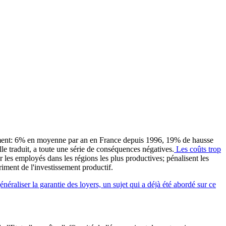
blement: 6% en moyenne par an en France depuis 1996, 19% de hausse
le traduit, a toute une série de conséquences négatives.
Les coûts trop
r les employés dans les régions les plus productives; pénalisent les
riment de l'investissement productif.
énéraliser la garantie des loyers, un sujet qui a déjà été abordé sur ce