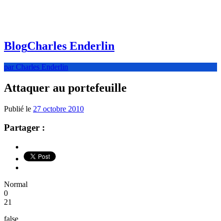
Blog
Charles Enderlin
par Charles Enderlin
Attaquer au portefeuille
Publié le
27 octobre 2010
Partager :
Normal
0
21
false