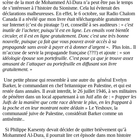
scène de la mort de Mohammed Al-Dura n’a peut être pas le temps
de s’intéresser à l’histoire du Sionisme. Cela lui éviterait des
déclarations malheureuses. En effet, le 6 octobre, sur Radio Chalom
Canada il a révélé que mon livre était téléchargeable gratuitement
sur Internet (c’est du piratage !) et, conseillé à ses auditeurs : «
c'est
inutile de l’acheter, puisqu’il est en ligne. Les emails vont bientôt
circuler, et il est en ligne gratuitement. Donc c'est une très bonne
nouvelle, puisque ça fait que vous pouvez avoir accès à sa
propagande sans avoir à payer et à donner d’argent
».
Plus loin.. Il
m’accuse de servir la propagande française (??!!) et ajoute : «
son
idéologie épouse son portefeuille. C'est pour ça que je trouve assez
amusant de l’attaquer au portefeuille en diffusant son livre
gratuitement.
»
Une petite phrase qui ressemble à une autre du
général Evelyn
Barker,
le commandant en chef britannique en Palestine, et qui est
restée dans annales. Il avait interdit,
le 26 juillet 1946,
à ses militaires
de pénétrer dans un local appartenant à un Juif afin de : «
frapper les
Juifs de la manière que cette race déteste le plus, en les frappant à
la poche et en leur montrant notre dédain »
Le Yeshouv, la
communauté juive de Palestine, considérait Barker comme un
antisémite..
Si Philippe Karsenty devait décider de quitter brièvement qu’à
Mohammed Al-Dura, il pourrait lire cet épisode dans mon histoire