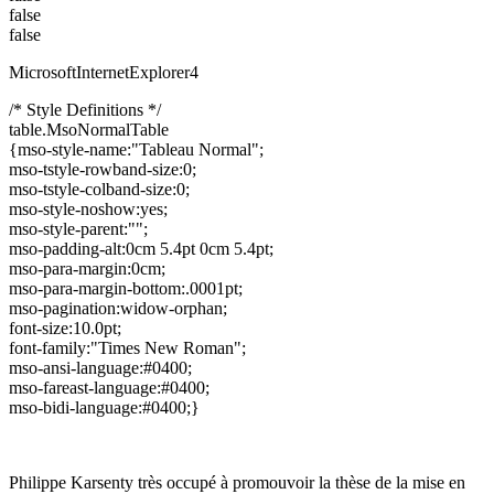
false
false
MicrosoftInternetExplorer4
/* Style Definitions */
table.MsoNormalTable
{mso-style-name:"Tableau Normal";
mso-tstyle-rowband-size:0;
mso-tstyle-colband-size:0;
mso-style-noshow:yes;
mso-style-parent:"";
mso-padding-alt:0cm 5.4pt 0cm 5.4pt;
mso-para-margin:0cm;
mso-para-margin-bottom:.0001pt;
mso-pagination:widow-orphan;
font-size:10.0pt;
font-family:"Times New Roman";
mso-ansi-language:#0400;
mso-fareast-language:#0400;
mso-bidi-language:#0400;}
Philippe Karsenty très occupé à promouvoir la thèse de la mise en