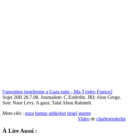
l'operation israelienne a Gaza suite - Ma-Tvideo France2
Sujet 20H 28.7.08. Journaliste: C.Enderlin. JRI: Alon Grego.
Son: Naor Levy. A gaza; Talal Abou Rahmeh.
Mots-clés :
gaza
hamas
ashkelon
israel
guerre
Video
de
charlesenderlin
À Lire Aussi :