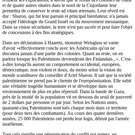
et de quatre autres situées dans le nord de la Cisjordanie leur
permettra de conserver le reste ad vitam æternam. Leur réveil est
dur : Sharon, qui fut leur parrain et principal bienfaiteur, n'a jamais
accepté l'idéologie du Grand Israël ou du mouvement messianique.
Dans sa vision sécuritaire, la terre n'est pas sacrée et peut faire l'objet
de concessions à des fins stratégiques.
Dans ses déclarations à Haaretz, monsieur Weisglass se vante
d'avoir «effectivement conclu avec les Américains qu'on ne
discutera jamais d'une partie des colonies. Quant au reste, on en
parlera lorsque les Palestiniens deviendront des Finlandais...». C'est-
à-dire lorsqu'ils auront un comportement occidental, européen,
démocratique, non violent et doux, du moins selon la vision du
monde scandinave du conseiller d'Ariel Sharon. Il sait que la société
palestinienne ne prend pas le chemin de l'européanisation. Elle subit
une véritable tragédie humanitaire et se développe dans un
environnement de plus en plus répressif. Dans la bande de Gaza,
près de la moitié de la population vit en dessous du seuil de pauvreté
de 2 dollars par personne et par jour. Selon les Nations unies,
quarante-cinq Palestiniens sont tués chaque mois dans ce territoire
(pour deux tiers des combattants). Au cours des quatre dernières
années, 25 000 Palestiniens ont perdu leur logis, détruit par l'armée
israélienne.
Tout cela signifie une pérennisation du conflit qui restera, en