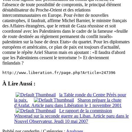
l'absence de toute possibilité de compromis, le principal élément
déstabilisateur du Proche-Orient et des relations
intercommunautaires en Europe. Pour éviter de nouvelles
catastrophes, il faudrait, affirme Michel Barnier, le ministre français
des Affaires étrangères, que le retrait de Gaza réussisse et soit
coordonné avec les Palestiniens dans le cadre de la fameuse «feuille
de route destinée au règlement permanent du conflit israélo-
palestinien sur la base de deux Etats» du quartet. Pour les diplomates
européens et américains, ce plan de paix est toujours d'actualité,
comme le répète Ariel Sharon mais en ajoutant : «Il faudra d'abord
que les Palestiniens cessent le terrorisme !» Et deviennent
finlandais ?
http://www.liberation.fr/page.php?Article=247396
À Lire Aussi :
la Table ronde du Centre Pérès pour
la paix.
Sharon prépare la chute
d'Arafat. Article paru dans Libération le 1 novembre 2001
Le rapport de la commission
Winograd sur la seconde guerre au Liban. Article paru dans le
Nouvel Observateur. Jeudi 10 mai 2007
Publié par cenderlin / Catégories :
Analyses