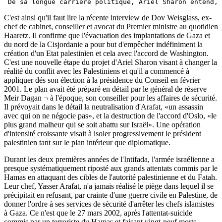
 De sa longue carrière politique, Ariel Sharon entend, 
C'est ainsi qu'il faut lire la récente interview de Dov Weisglass, ex-
chef de cabinet, conseiller et avocat du Premier ministre au quotidien
Haaretz. Il confirme que l'évacuation des implantations de Gaza et
du nord de la Cisjordanie a pour but d'empêcher indéfiniment la
création d'un Etat palestinien et cela avec l'accord de Washington.
C'est une nouvelle étape du projet d'Ariel Sharon visant à changer la
réalité du conflit avec les Palestiniens et qu'il a commencé à
appliquer dés son élection à la présidence du Conseil en février
2001. Le plan avait été préparé en détail par le général de réserve
Meir Dagan ¬ à l'époque, son conseiller pour les affaires de sécurité.
Il prévoyait dans le détail la neutralisation d'Arafat, «un assassin
avec qui on ne négocie pas», et la destruction de l'accord d'Oslo, «le
plus grand malheur qui se soit abattu sur Israël». Une opération
d'intensité croissante visait à isoler progressivement le président
palestinien tant sur le plan intérieur que diplomatique.
Durant les deux premières années de l'Intifada, l'armée israélienne a
presque systématiquement riposté aux grands attentats commis par le
Hamas en attaquant des cibles de l'autorité palestinienne et du Fatah.
Leur chef, Yasser Arafat, n'a jamais réalisé le piège dans lequel il se
précipitait en refusant, par crainte d'une guerre civile en Palestine, de
donner l'ordre à ses services de sécurité d'arrêter les chefs islamistes
à Gaza. Ce n'est que le 27 mars 2002, après l'attentat-suicide
commis par un terroriste du Hamas et faisant vingt-neuf morts