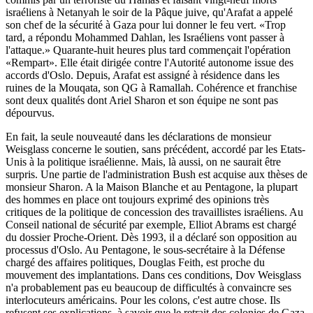
israéliens à Netanyah le soir de la Pâque juive, qu'Arafat a appelé
son chef de la sécurité à Gaza pour lui donner le feu vert. «Trop
tard, a répondu Mohammed Dahlan, les Israéliens vont passer à
l'attaque.» Quarante-huit heures plus tard commençait l'opération
«Rempart». Elle était dirigée contre l'Autorité autonome issue des
accords d'Oslo. Depuis, Arafat est assigné à résidence dans les
ruines de la Mouqata, son QG à Ramallah. Cohérence et franchise
sont deux qualités dont Ariel Sharon et son équipe ne sont pas
dépourvus.
En fait, la seule nouveauté dans les déclarations de monsieur
Weisglass concerne le soutien, sans précédent, accordé par les Etats-
Unis à la politique israélienne. Mais, là aussi, on ne saurait être
surpris. Une partie de l'administration Bush est acquise aux thèses de
monsieur Sharon. A la Maison Blanche et au Pentagone, la plupart
des hommes en place ont toujours exprimé des opinions très
critiques de la politique de concession des travaillistes israéliens. Au
Conseil national de sécurité par exemple, Elliot Abrams est chargé
du dossier Proche-Orient. Dès 1993, il a déclaré son opposition au
processus d'Oslo. Au Pentagone, le sous-secrétaire à la Défense
chargé des affaires politiques, Douglas Feith, est proche du
mouvement des implantations. Dans ces conditions, Dov Weisglass
n'a probablement pas eu beaucoup de difficultés à convaincre ses
interlocuteurs américains. Pour les colons, c'est autre chose. Ils
refusent ses explications, à savoir que le retrait des colonies de Gaza