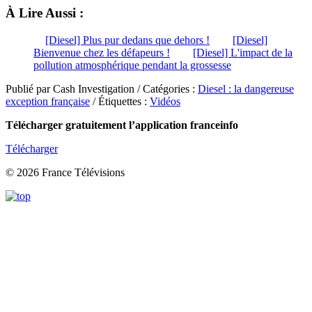
À Lire Aussi :
[Diesel] Plus pur dedans que dehors !
[Diesel]
Bienvenue chez les défapeurs !
[Diesel] L'impact de la
pollution atmosphérique pendant la grossesse
Publié par Cash Investigation / Catégories :
Diesel : la dangereuse
exception française
/ Étiquettes :
Vidéos
Télécharger gratuitement l’application franceinfo
Télécharger
© 2026 France Télévisions