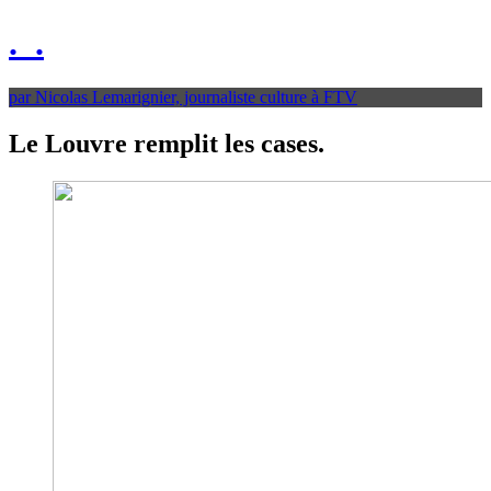
.
.
par Nicolas Lemarignier, journaliste culture à FTV
Le Louvre remplit les cases.