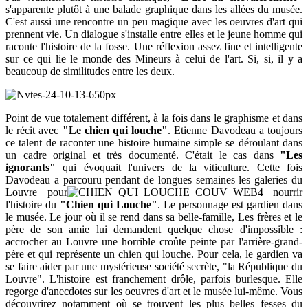
s'apparente plutôt à une balade graphique dans les allées du musée.
C'est aussi une rencontre un peu magique avec les oeuvres d'art qui
prennent vie. Un dialogue s'installe entre elles et le jeune homme qui
raconte l'histoire de la fosse. Une réflexion assez fine et intelligente
sur ce qui lie le monde des Mineurs à celui de l'art. Si, si, il y a
beaucoup de similitudes entre les deux.
Point de vue totalement différent, à la fois dans le graphisme et dans
le récit avec
"Le chien qui louche"
. Etienne Davodeau a toujours
ce talent de raconter une histoire humaine simple se déroulant dans
un cadre original et très documenté. C'était le cas dans
"Les
ignorants"
qui évoquait l'univers de la viticulture. Cette fois
Davodeau a parcouru pendant de longues semaines les galeries du
Louvre pour
nourrir
l'histoire du
"Chien qui Louche"
. Le personnage est gardien dans
le musée. Le jour où il se rend dans sa belle-famille, Les frères et le
père de son amie lui demandent quelque chose d'impossible :
accrocher au Louvre une horrible croûte peinte par l'arrière-grand-
père et qui représente un chien qui louche. Pour cela, le gardien va
se faire aider par une mystérieuse société secrète, "la République du
Louvre". L'histoire est franchement drôle, parfois burlesque. Elle
regorge d'anecdotes sur les oeuvres d'art et le musée lui-même. Vous
découvrirez notamment où se trouvent les plus belles fesses du