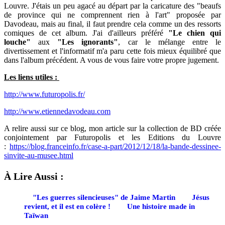
Louvre. J'étais un peu agacé au départ par la caricature des "beaufs
de province qui ne comprennent rien à l'art" proposée par
Davodeau, mais au final, il faut prendre cela comme un des ressorts
comiques de cet album. J'ai d'ailleurs préféré
"Le chien qui
louche"
aux
"Les ignorants"
, car le mélange entre le
divertissement et l'informatif m'a paru cette fois mieux équilibré que
dans l'album précédent. A vous de vous faire votre propre jugement.
Les liens utiles :
http://www.futuropolis.fr/
http://www.etiennedavodeau.com
A relire aussi sur ce blog, mon article sur la collection de BD créée
conjointement par Futuropolis et les Editions du Louvre
:
https://blog.franceinfo.fr/case-a-part/2012/12/18/la-bande-dessinee-
sinvite-au-musee.html
À Lire Aussi :
"Les guerres silencieuses" de Jaime Martin
Jésus
revient, et il est en colère !
Une histoire made in
Taïwan