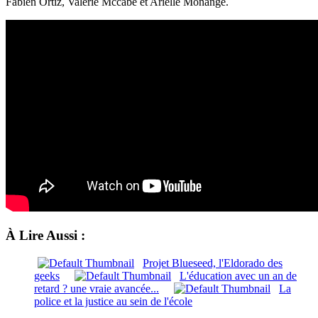
Fabien Ortiz, Valérie Mccabe et Arielle Monange.
À Lire Aussi :
Projet Blueseed, l'Eldorado des
geeks
L'éducation avec un an de
retard ? une vraie avancée...
La
police et la justice au sein de l'école