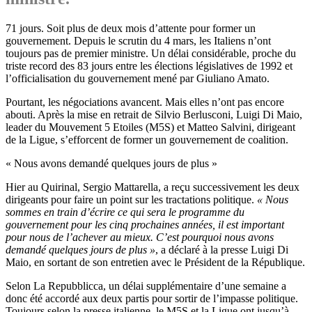
71 jours. Soit plus de deux mois d’attente pour former un
gouvernement. Depuis le scrutin du 4 mars, les Italiens n’ont
toujours pas de premier ministre. Un délai considérable, proche du
triste record des 83 jours entre les élections législatives de 1992 et
l’officialisation du gouvernement mené par Giuliano Amato.
Pourtant, les négociations avancent. Mais elles n’ont pas encore
abouti. Après la mise en retrait de Silvio Berlusconi, Luigi Di Maio,
leader du Mouvement 5 Etoiles (M5S) et Matteo Salvini, dirigeant
de la Ligue, s’efforcent de former un gouvernement de coalition.
« Nous avons demandé quelques jours de plus »
Hier au Quirinal, Sergio Mattarella, a reçu successivement les deux
dirigeants pour faire un point sur les tractations politique.
« Nous
sommes en train d’écrire ce qui sera le programme du
gouvernement pour les cinq prochaines années, il est important
pour nous de l’achever au mieux. C’est pourquoi nous avons
demandé quelques jours de plus »
, a déclaré à la presse Luigi Di
Maio, en sortant de son entretien avec le Président de la République.
Selon La Repubblicca, un délai supplémentaire d’une semaine a
donc été accordé aux deux partis pour sortir de l’impasse politique.
Toujours selon la presse italienne, le M5S et la Ligue ont jusqu’à