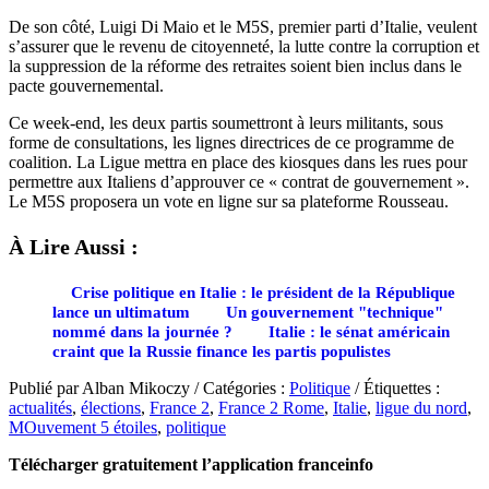
De son côté, Luigi Di Maio et le M5S, premier parti d’Italie, veulent
s’assurer que le revenu de citoyenneté, la lutte contre la corruption et
la suppression de la réforme des retraites soient bien inclus dans le
pacte gouvernemental.
Ce week-end, les deux partis soumettront à leurs militants, sous
forme de consultations, les lignes directrices de ce programme de
coalition. La Ligue mettra en place des kiosques dans les rues pour
permettre aux Italiens d’approuver ce « contrat de gouvernement ».
Le M5S proposera un vote en ligne sur sa plateforme Rousseau.
À Lire Aussi :
Crise politique en Italie : le président de la République
lance un ultimatum
Un gouvernement "technique"
nommé dans la journée ?
Italie : le sénat américain
craint que la Russie finance les partis populistes
Publié par Alban Mikoczy / Catégories :
Politique
/ Étiquettes :
actualités
,
élections
,
France 2
,
France 2 Rome
,
Italie
,
ligue du nord
,
MOuvement 5 étoiles
,
politique
Télécharger gratuitement l’application franceinfo