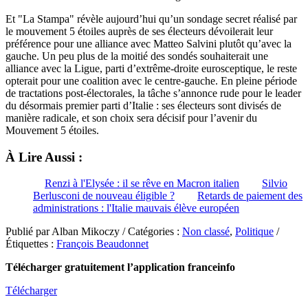
Et "La Stampa" révèle aujourd’hui qu’un sondage secret réalisé par
le mouvement 5 étoiles auprès de ses électeurs dévoilerait leur
préférence pour une alliance avec Matteo Salvini plutôt qu’avec la
gauche. Un peu plus de la moitié des sondés souhaiterait une
alliance avec la Ligue, parti d’extrême-droite eurosceptique, le reste
opterait pour une coalition avec le centre-gauche. En pleine période
de tractations post-électorales, la tâche s’annonce rude pour le leader
du désormais premier parti d’Italie : ses électeurs sont divisés de
manière radicale, et son choix sera décisif pour l’avenir du
Mouvement 5 étoiles.
À Lire Aussi :
Renzi à l'Elysée : il se rêve en Macron italien
Silvio
Berlusconi de nouveau éligible ?
Retards de paiement des
administrations : l'Italie mauvais élève européen
Publié par Alban Mikoczy / Catégories :
Non classé
,
Politique
/
Étiquettes :
François Beaudonnet
Télécharger gratuitement l’application franceinfo
Télécharger