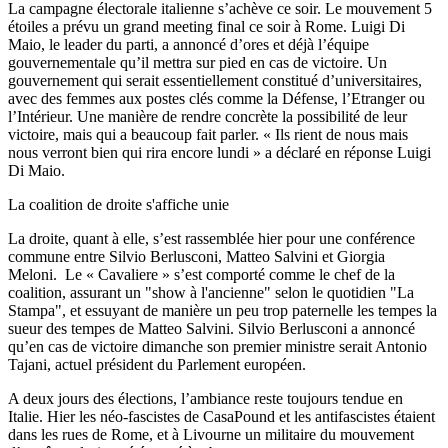
La campagne électorale italienne s’achève ce soir. Le mouvement 5
étoiles a prévu un grand meeting final ce soir à Rome. Luigi Di
Maio, le leader du parti, a annoncé d’ores et déjà l’équipe
gouvernementale qu’il mettra sur pied en cas de victoire. Un
gouvernement qui serait essentiellement constitué d’universitaires,
avec des femmes aux postes clés comme la Défense, l’Etranger ou
l’Intérieur. Une manière de rendre concrète la possibilité de leur
victoire, mais qui a beaucoup fait parler. « Ils rient de nous mais
nous verront bien qui rira encore lundi » a déclaré en réponse Luigi
Di Maio.
La coalition de droite s'affiche unie
La droite, quant à elle, s’est rassemblée hier pour une conférence
commune entre Silvio Berlusconi, Matteo Salvini et Giorgia
Meloni.
Le « Cavaliere » s’est comporté comme le chef de la
coalition, assurant un "show à l'ancienne" selon le quotidien "La
Stampa", et essuyant de manière un peu trop paternelle les tempes la
sueur des tempes de Matteo Salvini. Silvio Berlusconi a annoncé
qu’en cas de victoire dimanche son premier ministre serait Antonio
Tajani, actuel président du Parlement européen.
A deux jours des élections, l’ambiance reste toujours tendue en
Italie. Hier les néo-fascistes de CasaPound et les antifascistes étaient
dans les rues de Rome, et à Livourne un militaire du mouvement