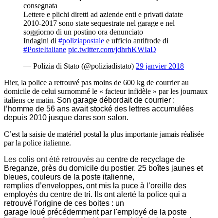
consegnata
Lettere e plichi diretti ad aziende enti e privati datate
2010-2017 sono state sequestrate nel garage e nel
soggiorno di un postino ora denunciato
Indagini di
#poliziapostale
e ufficio antifrode di
#PosteItaliane
pic.twitter.com/jdhrhKWIaD
— Polizia di Stato (@poliziadistato)
29 janvier 2018
Hier, la police a retrouvé pas moins de 600 kg de courrier au
domicile de celui surnommé le « facteur infidèle » par les journaux
italiens ce matin.
Son garage débord
ait
de
courrier :
l’homme
de 56 ans
avait stocké
des lettres
accumulées
depuis 2010 jusque dans son salon.
C’est la saisie de matériel postal la plus importante jamais réalisée
par la police italienne.
Les colis ont été retrouvés au
c
entre de recyclage de
Breganze, près
du domicile du postier
. 25 boîtes jaunes et
bleues, couleurs de la poste italienne,
remplies
d’enveloppes
, ont mis la puce à l’oreille des
employés
du centre de tri
. Ils ont alerté la police qui a
retrouvé
l’origine de ces boites
: un
garage
loué
précédemment par l'employé de la poste