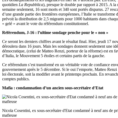
quotidien
La Repubblica
), presque le double par rapport à 2015. A la
semaine seulement, 16 sont morts et 340 sont portés disparus. 27 resca
d’une grande partie des frontières européennes, l’Italie se transform
prévoit la distribution de 2,5 migrants pour 1000 habitants dans chaqu
« gelé » avant le vote du référendum constitutionnel.
Référendum, J-16 : l’ultime sondage penche pour le « non »
Ce seront les derniers chiffres avant le résultat final. Hier, jeudi 17
déroulera dans 16 jours. Mais les sondages donnent seulement une idé
démocratique, (celui de Matteo Renzi, porteur de la réforme) est en fav
d’Italia, le Mouvement 5 étoiles et certains partis de la gauche.
Ce référendum s’est transformé en un véritable vote de confiance enver
gouvernement après le 5 décembre. Si le oui l’emporte, Matteo Renzi r
loi électorale, soit la modifier avant le printemps prochain. En revanc
comptes publics.
Mafia : condamnation d’un ancien sous-secrétaire d’Etat
Nicola Cosentini, ex sous-secrétaire d'Etat condamné à neuf ans de pr
mafieuse