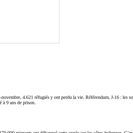
 mi-novembre, 4.621 réfugiés y ont perdu la vie. Référendum, J-16 : les
é à 9 ans de prison.
170.000 migrants ont débarqué cette année sur les côtes italiennes. C’est 