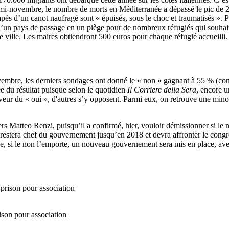
 mi-novembre, le nombre de morts en Méditerranée a dépassé le pic de 20
pés d’un canot naufragé sont « épuisés, sous le choc et traumatisés ». P
e d’un pays de passage en un piège pour de nombreux réfugiés qui souhai
e ville. Les maires obtiendront 500 euros pour chaque réfugié accueilli.
 novembre, les derniers sondages ont donné le « non » gagnant à 55 % (co
e du résultat puisque selon le quotidien
Il Corriere della Sera
, encore u
eur du « oui », d'autres s’y opposent. Parmi eux, on retrouve une minori
s Matteo Renzi, puisqu’il a confirmé, hier, vouloir démissionner si le 
estera chef du gouvernement jusqu’en 2018 et devra affronter le congrès
he, si le non l’emporte, un nouveau gouvernement sera mis en place, avec 
ison pour association