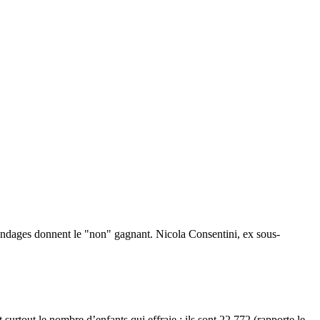
 sondages donnent le "non" gagnant. Nicola Consentini, ex sous-
surtout le nombre d’enfants qui effraie : ils sont 22.772 (rapporte le