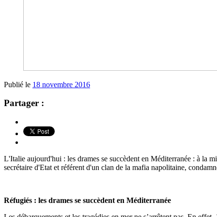
Publié le
18 novembre 2016
Partager :
L'Italie aujourd'hui : les drames se succèdent en Méditerranée : à la
secrétaire d'Etat et référent d'un clan de la mafia napolitaine, condamn
Réfugiés : les drames se succèdent en Méditerranée
Les débarquements et les tragédies en mer ne s’arrêtent pas. En effet, 