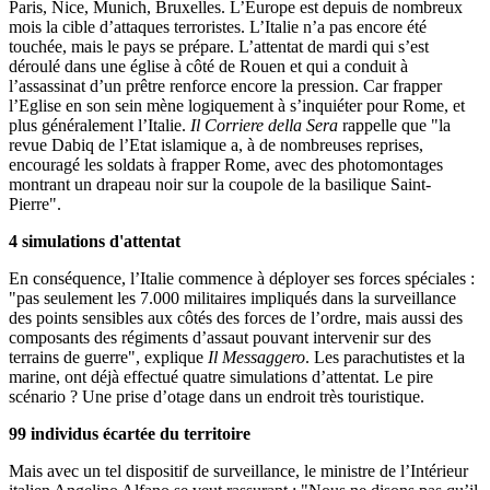
Paris, Nice, Munich, Bruxelles. L’Europe est depuis de nombreux
mois la cible d’attaques terroristes. L’Italie n’a pas encore été
touchée, mais le pays se prépare. L’attentat de mardi qui s’est
déroulé dans une église à côté de Rouen et qui a conduit à
l’assassinat d’un prêtre renforce encore la pression. Car frapper
l’Eglise en son sein mène logiquement à s’inquiéter pour Rome, et
plus généralement l’Italie.
Il Corriere della Sera
rappelle que "la
revue Dabiq de l’Etat islamique a, à de nombreuses reprises,
encouragé les soldats à frapper Rome, avec des photomontages
montrant un drapeau noir sur la coupole de la basilique Saint-
Pierre".
4 simulations d'attentat
En conséquence, l’Italie commence à déployer ses forces spéciales :
"pas seulement les 7.000 militaires impliqués dans la surveillance
des points sensibles aux côtés des forces de l’ordre, mais aussi des
composants des régiments d’assaut pouvant intervenir sur des
terrains de guerre", explique
Il Messaggero
. Les parachutistes et la
marine, ont déjà effectué quatre simulations d’attentat. Le pire
scénario ? Une prise d’otage dans un endroit très touristique.
99 individus écartée du territoire
Mais avec un tel dispositif de surveillance, le ministre de l’Intérieur