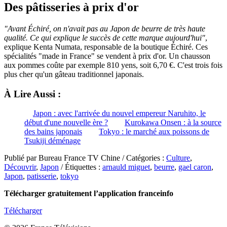
Des pâtisseries à prix d'or
"Avant Échiré, on n'avait pas au Japon de beurre de très haute
qualité. Ce qui explique le succès de cette marque aujourd'hui"
,
explique Kenta Numata, responsable de la boutique
É
chiré. Ces
spécialités "made in France" se vendent à prix d'or. Un chausson
aux pommes coûte par exemple 810 yens, soit 6,70 €. C'est trois fois
plus cher qu'un gâteau traditionnel japonais.
À Lire Aussi :
Japon : avec l'arrivée du nouvel empereur Naruhito, le
début d'une nouvelle ère ?
Kurokawa Onsen : à la source
des bains japonais
Tokyo : le marché aux poissons de
Tsukiji déménage
Publié par Bureau France TV Chine / Catégories :
Culture
,
Découvrir
,
Japon
/ Étiquettes :
arnauld miguet
,
beurre
,
gael caron
,
Japon
,
patisserie
,
tokyo
Télécharger gratuitement l’application franceinfo
Télécharger