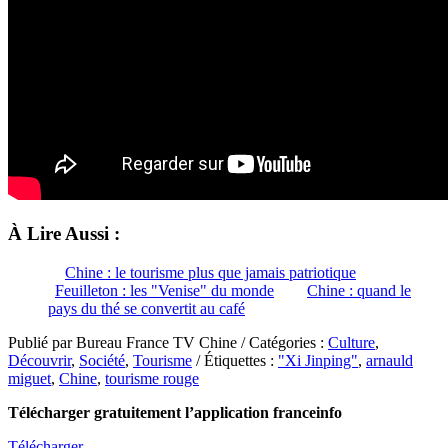
À Lire Aussi :
Chine : le tourisme plus que jamais patriotique
Feuilleton : les "Venise" du monde
Chine : quand le
pays du thé se convertit au café
Publié par Bureau France TV Chine / Catégories :
Culture
,
Découvrir
,
Société
,
Tourisme
/ Étiquettes :
"Xi Jinping"
,
arnauld
miguet
,
Chine
,
tourisme rouge
Télécharger gratuitement l’application franceinfo
Télécharger