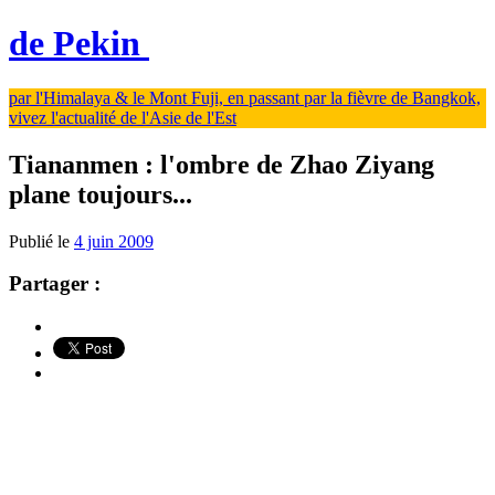
de Pekin
par l'Himalaya & le Mont Fuji, en passant par la fièvre de Bangkok,
vivez l'actualité de l'Asie de l'Est
Tiananmen : l'ombre de Zhao Ziyang
plane toujours...
Publié le
4 juin 2009
Partager :