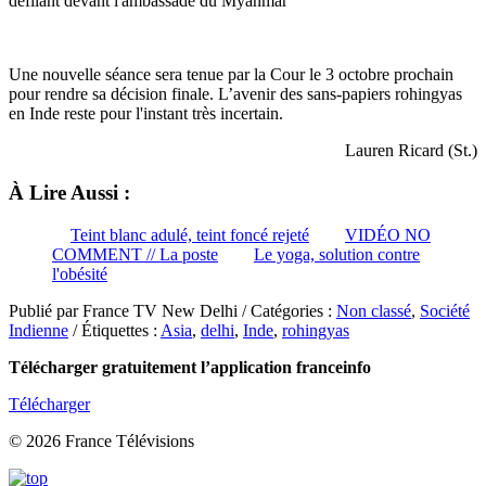
défilant devant l'ambassade du Myanmar
Une nouvelle séance sera tenue par la Cour le 3 octobre prochain
pour rendre sa décision finale. L’avenir des sans-papiers rohingyas
en Inde reste pour l'instant très incertain.
Lauren Ricard (St.)
À Lire Aussi :
Teint blanc adulé, teint foncé rejeté
VIDÉO NO
COMMENT // La poste
Le yoga, solution contre
l'obésité
Publié par France TV New Delhi / Catégories :
Non classé
,
Société
Indienne
/ Étiquettes :
Asia
,
delhi
,
Inde
,
rohingyas
Télécharger gratuitement l’application franceinfo
Télécharger
© 2026 France Télévisions