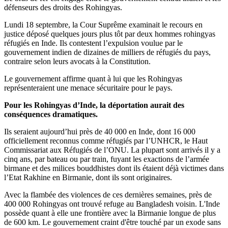
défenseurs des droits des Rohingyas.
Lundi 18 septembre, la Cour Suprême examinait le recours en
justice déposé quelques jours plus tôt par deux hommes rohingyas
réfugiés en Inde. Ils contestent l’expulsion voulue par le
gouvernement indien de dizaines de milliers de réfugiés du pays,
contraire selon leurs avocats à la Constitution.
Le gouvernement affirme quant à lui que les Rohingyas
représenteraient une menace sécuritaire pour le pays.
Pour les Rohingyas d’Inde, la déportation aurait des
conséquences dramatiques.
Ils seraient aujourd’hui près de 40 000 en Inde, dont 16 000
officiellement reconnus comme réfugiés par l’UNHCR, le Haut
Commissariat aux Réfugiés de l’ONU. La plupart sont arrivés il y a
cinq ans, par bateau ou par train, fuyant les exactions de l’armée
birmane et des milices bouddhistes dont ils étaient déjà victimes dans
l’Etat Rakhine en Birmanie, dont ils sont originaires.
Avec la flambée des violences de ces dernières semaines, près de
400 000 Rohingyas ont trouvé refuge au Bangladesh voisin. L'Inde
possède quant à elle une frontière avec la Birmanie longue de plus
de 600 km. Le gouvernement craint d'être touché par un exode sans