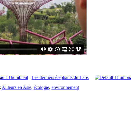
Les derniers éléphants du Laos
:
Ailleurs en Asie
,
écologie
,
environnement