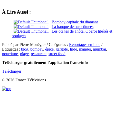
À Lire Aussi :
Bombay capitale du diamant
La banque des prostituees
Les otages de l'hôtel Oberoi libérés et
soulagés
Publié par Pierre Monégier / Catégories :
Reportages en Inde
/
Étiquettes :
blog
,
bombay
,
épice
,
gargote
,
Inde
,
manger
,
mumbai
,
nourriture
,
plage
,
restaurant
,
street food
Télécharger gratuitement l’application franceinfo
Télécharger
© 2026 France Télévisions