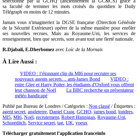
sélectionné par la GCHQ (anciennement la GC&CS) grâce à
sa faculté de terminer les mots croisés du quotidien le Daily
Télégraph en moins de 12 minutes.
Jamais vous n'imagineriez la DGSE française (Direction Générale
de la Sécurité Extérieure) opérer de la même manière pour enrôler
ses nouvelles recrues. Mais au Royaume-Uni, les services de
renseignement, bien que secrets, sont avant tout une fierté nationale.
R.Djabali, E.Dherbomez
avec
Loïc de la Mornais
À Lire Aussi :
VIDEO : l’étonnant clip du MI6 pour recruter ses
nouveaux agents secrets… anti-James Bond
VIDEO :
entre Glee et Harry Potter, les étudiants d'Oxford vous offrent
leur chanson de Noël
La BBC recherche un présentateur
météo handicapé
Publié par Bureau de Londres / Catégories :
Non classé
/ Étiquettes :
agent secret
,
angleterre
,
Daniel Craig
,
GCHQ
,
james bond
,
londres
,
MI5
,
MI6
,
Noël
,
recrutement
,
Robert Hannigan
,
Royaume-Uni
,
Schoreditch
,
Service secret
,
tag
,
UK
,
voeux
Télécharger gratuitement l’application franceinfo