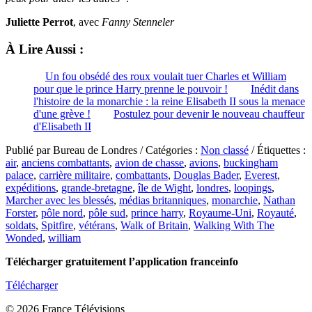
Juliette Perrot
, avec
Fanny Stenneler
À Lire Aussi :
Un fou obsédé des roux voulait tuer Charles et William
pour que le prince Harry prenne le pouvoir !
Inédit dans
l'histoire de la monarchie : la reine Elisabeth II sous la menace
d'une grève !
Postulez pour devenir le nouveau chauffeur
d'Elisabeth II
Publié par Bureau de Londres / Catégories :
Non classé
/ Étiquettes :
air
,
anciens combattants
,
avion de chasse
,
avions
,
buckingham
palace
,
carrière militaire
,
combattants
,
Douglas Bader
,
Everest
,
expéditions
,
grande-bretagne
,
île de Wight
,
londres
,
loopings
,
Marcher avec les blessés
,
médias britanniques
,
monarchie
,
Nathan
Forster
,
pôle nord
,
pôle sud
,
prince harry
,
Royaume-Uni
,
Royauté
,
soldats
,
Spitfire
,
vétérans
,
Walk of Britain
,
Walking With The
Wonded
,
william
Télécharger gratuitement l’application franceinfo
Télécharger
© 2026 France Télévisions