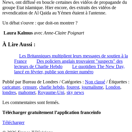
News, ont diffusé en boucle certaines des vidéos de propagande du
groupe Etat islamique. Hier encore, des extraits des vidéos de
revendication de Al Qaida au Yémen étaient à l'antenne.
Un débat s'ouvre : que doit-on montrer ?
Laura Kalmus
avec
Anne-Claire Poignart
À Lire Aussi :
Les Britanniques multiplient leurs messages de soutien à la
France
Des policiers anglais trouvaient "suspects" des
lecteurs de Charlie Hebdo
Le quotidien The New Day,
lancé en février, publie son dernier numéro
Publié par Bureau de Londres / Catégories :
Non classé
/ Étiquettes :
caricature
,
censure
,
charlie hebdo
,
fourest
,
journalisme
,
London
,
londres
,
mahomet
,
Royaume-Uni
,
sky news
Les commentaires sont fermés.
Télécharger gratuitement l’application franceinfo
Télécharger