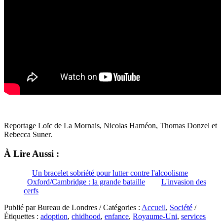
Reportage Loïc de La Mornais, Nicolas Haméon, Thomas Donzel et
Rebecca Suner.
À Lire Aussi :
Un bracelet sobriété pour lutter contre l'alcoolisme
Oxford/Cambridge : la grande bataille
L'invasion des
cerfs
Publié par Bureau de Londres / Catégories :
Accueil
,
Société
/
Étiquettes :
adoption
,
chidhood
,
enfance
,
Royaume-Uni
,
services