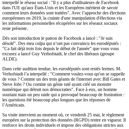
interpellé le réseau social : "Il y a plus d'utilisateurs de Facebook
dans l'UE qu'aux États-Unis et les Européens méritent de savoir
comment leurs données sont traitées". Avec l’approche des élections
européennes en 2019, la crainte d'une manipulation d'élections via
les informations personnelles récupérées sur les réseaux sociaux
reste présente.
Dès son introduction le patron de Facebook a lancé : "Je suis
désolé". Des mea culpa qui n’ont pas convaincu les eurodéputés :
"Ca fait déjà trois fois depuis le début de l'année" que vous vous
excusez a lancé Guy Verhofstadt, le chef des libéraux (groupe
ALDE).
Dans cette audition tendue, les eurodéputés sont restés fermes. M.
Verhofstadt l’a interpellé : "Comment voulez-vous qu'on se rappelle
de vous ? Comme un des trois géants de l'internet avec Bill Gates et
Steve Jobs ? Ou comme un génie raté ayant créé un monstre
numérique qui détruit nos démocraties". Face à eux, un homme
souriant mais un peu raide qui a provoqué beaucoup de frustration :
les questions été beaucoup plus longues que les réponses de
l’Américain.
Sa visite intervient au moment où, ce vendredi 25 mai, le règlement
européen sur la protection des données (RGPD) rentre en vigueur. Il
renforce les droits individuels et impose des obligations strictes aux