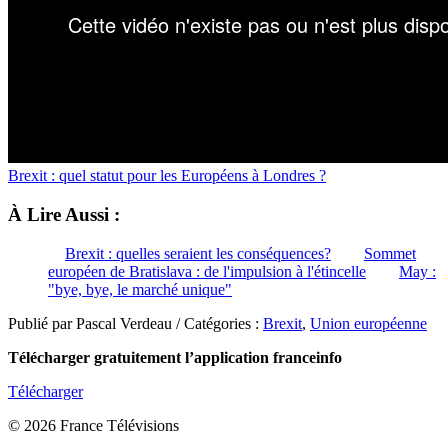
Brexit : quel statut pour les Européens à Londres ?
À Lire Aussi :
Brexit : quelles seraient les conséquences?
Sommet
européen de Bratislava : de l'impulsion à l'étincelle
May :
"bye, bye, le marché unique"
Publié par Pascal Verdeau / Catégories :
Brexit
,
Union européenne
Télécharger gratuitement l’application franceinfo
Télécharger
© 2026 France Télévisions