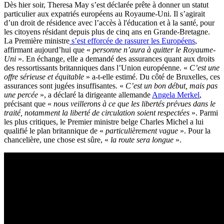
Dès hier soir, Theresa May s’est déclarée prête à donner un statut
particulier aux expatriés européens au Royaume-Uni. Il s’agirait
d’un droit de résidence avec l’accès à l'éducation et à la santé, pour
les citoyens résidant depuis plus de cinq ans en Grande-Bretagne.
La Première ministre
s’est efforcée de rassurer les Européens
,
affirmant aujourd’hui que «
personne n’aura à quitter le Royaume-
Uni
». En échange, elle a demandé des assurances quant aux droits
des ressortissants britanniques dans l’Union européenne. «
C’est une
offre sérieuse et équitable
» a-t-elle estimé. Du côté de Bruxelles, ces
assurances sont jugées insuffisantes. «
C’est un bon début, mais pas
une percée
», a déclaré la dirigeante allemande
Angela Merkel
,
précisant que «
nous veillerons à ce que les libertés prévues dans le
traité, notamment la liberté de circulation soient respectées
». Parmi
les plus critiques, le Premier ministre belge Charles Michel a lui
qualifié le plan britannique de «
particulièrement vague
». Pour la
chancelière, une chose est sûre, «
la route sera longue
».