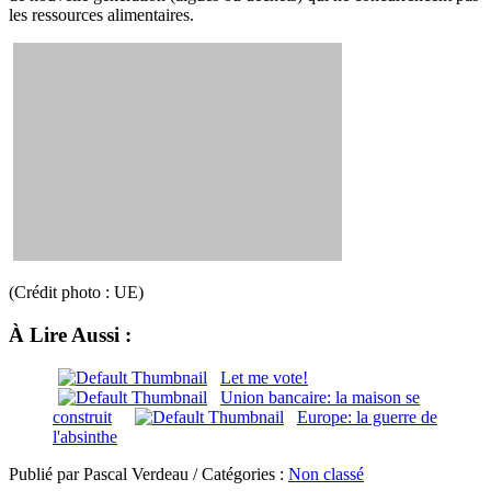
les ressources alimentaires.
(Crédit photo : UE)
À Lire Aussi :
Let me vote!
Union bancaire: la maison se
construit
Europe: la guerre de
l'absinthe
Publié par Pascal Verdeau / Catégories :
Non classé