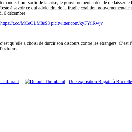
emande. Pour sortir de la crise, le gouvernement a décidé de laisser le 
Reste à savoir ce qui adviendra de la fragile coalition gouvernementale s
udi 6 décembre.
e
https://t.co/MCeQLM8sS3
pic.twitter.com/kyFYilRwjv
 c’est qu’elle a choisi de durcir son discours contre les étrangers. C’est
d’octobre.
 carburant
Une exposition Bugatti à Bruxelle